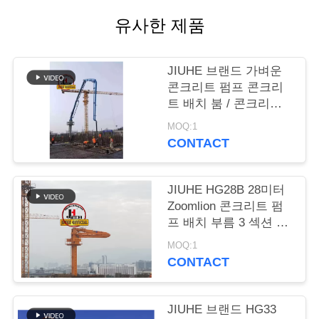
장
유사한 제품
여
JIUHE 브랜드 가벼운
행
콘크리트 펌프 콘크리
트 배치 붐 / 콘크리트
붐 배치
품
MOQ:1
CONTACT
질
관
JIUHE HG28B 28미터
Zoomlion 콘크리트 펌
리
프 배치 부름 3 섹션 부
름 콘크리트 부름 배치
MOQ:1
CONTACT
연
락
JIUHE 브랜드 HG33