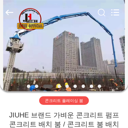
2023
-
2026
Qingdao
Jiuhe
Heavy
Industry
Machinery
집
Co.,
Ltd.
All
Rights
Reserved.
제
품
비
디
콘크리트 플레이싱 붐
오
JIUHE 브랜드 가벼운 콘크리트 펌프
VR
콘크리트 배치 붐 / 콘크리트 붐 배치