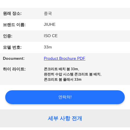
전
원래 장소:
중국
시
JIUHE
브랜드 이름:
회
ISO CE
인증:
33m
모델 번호:
우
Document:
Product Brochure PDF
리
,
하이 라이트:
콘크리트 배치 붐 33m
에
,
완전히 수압 시스템 콘크리트 붐 배치
콘크리트 붐 플래서 33m
대
하
연락처!
여
세부 사항 전개
공