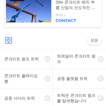
주
33m 콘크리트 배치 부
름 산업의 선도적인 부
세
름 기술 32M 전기 유형
MOQ:1
380V 50Hz
요
CONTACT
인
모든
용
문
트레일러 콘크리트 펌
콘크리트 펌프 트럭
프
을
요
콘크리트 플레이싱
공중 플랫폼 트럭
붐
구
하
트럭은 콘크리트 펌프
공중 사다리 트럭
를 탑재했습니다
세