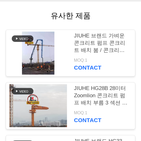
장
유사한 제품
여
행
JIUHE 브랜드 가벼운
콘크리트 펌프 콘크리
트 배치 붐 / 콘크리트
품
붐 배치
MOQ:1
CONTACT
질
관
JIUHE HG28B 28미터
리
Zoomlion 콘크리트 펌
프 배치 부름 3 섹션 부
름 콘크리트 부름 배치
MOQ:1
연
CONTACT
락