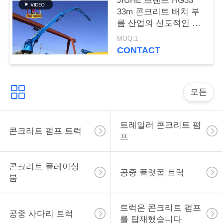
주
JIUHE 브랜드 HG33
33m 콘크리트 배치 부
세
름 산업의 선도적인 부
름 기술 32M 전기 유형
요
MOQ:1
380V 50Hz
CONTACT
인
모든
용
문
트레일러 콘크리트 펌
콘크리트 펌프 트럭
을
프
요
콘크리트 플레이싱
공중 플랫폼 트럭
구
붐
하
트럭은 콘크리트 펌프
공중 사다리 트럭
세
를 탑재했습니다