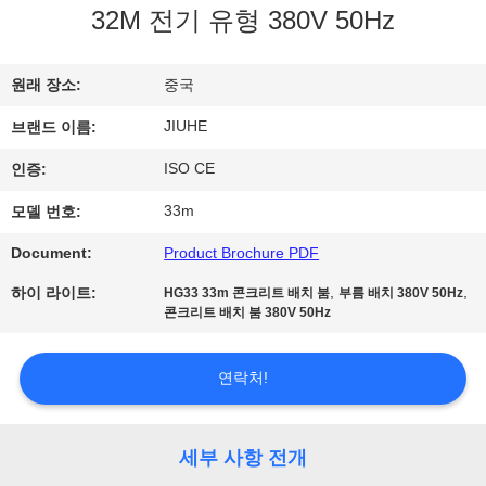
32M 전기 유형 380V 50Hz
전
시
원래 장소:
중국
회
JIUHE
브랜드 이름:
ISO CE
인증:
우
33m
모델 번호:
리
Document:
Product Brochure PDF
에
,
,
하이 라이트:
HG33 33m 콘크리트 배치 붐
부름 배치 380V 50Hz
대
콘크리트 배치 붐 380V 50Hz
하
연락처!
여
세부 사항 전개
공