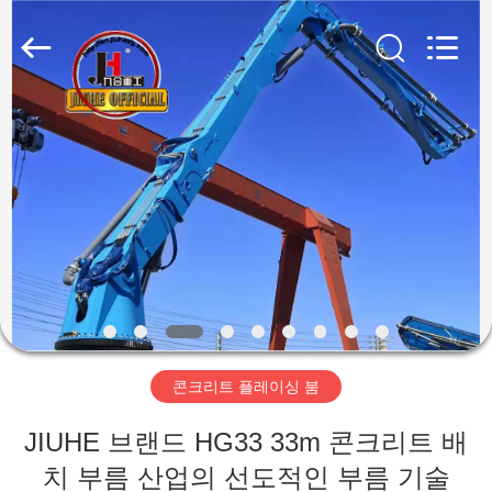
2023
-
2026
Qingdao
Jiuhe
Heavy
Industry
Machinery
집
Co.,
Ltd.
All
Rights
Reserved.
제
품
비
디
콘크리트 플레이싱 붐
오
JIUHE 브랜드 HG33 33m 콘크리트 배
VR
치 부름 산업의 선도적인 부름 기술