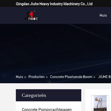
Qingdao Jiuhe Heavy Industry Machinery Co., Ltd
Huis
Huis
>
Producten
>
Concrete Plaatsende Boom
>
JIUHE B
Categorieën
Concrete Pompvrachtwagen