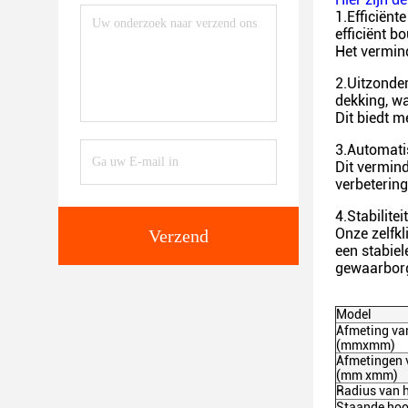
1.Efficiën
efficiënt b
Het vermind
2.Uitzonder
dekking, w
Dit biedt me
3.Automatis
Dit vermind
verbetering
4.Stabilite
Onze zelfk
Verzend
een stabie
gewaarbor
Model
Afmeting van
(mmxmm)
Afmetingen 
(mm xmm)
Radius van 
Staande hoog