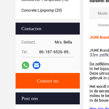
Markeren:
B
Concrete Lijnpomp
(20)
Model:
Voorwa
Contacten
JIUHE Brand
Contacten:
Mrs. Bella
JIUHE Brand
Tel.:
86-187-6526-8972
33m zelfk
De zelfkli
In het bijz
Deze uitrust
gebruik in 
Contact nu
Het wordt 
In de eerst
milieu te 
Post ons
In de bouw-
Hier zijn 