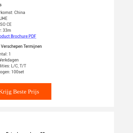
s
rkomst: China
IUHE
 ISO CE
: 33m
oduct Brochure PDF
t Verschepen Termijnen
tal: 1
 Werkdagen
ties: L/C, T/T
ogen: 100set
Krijg Beste Prijs