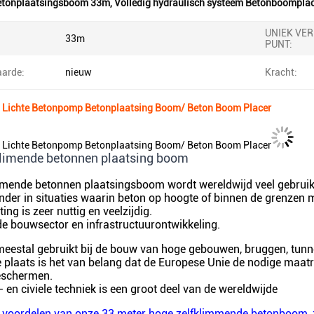
etonplaatsingsboom 33m
,
Volledig hydraulisch systeem Betonboompla
UNIEK VE
33m
PUNT:
arde:
nieuw
Kracht:
 Lichte Betonpomp Betonplaatsing Boom/ Beton Boom Placer
 Lichte Betonpomp Betonplaatsing Boom/ Beton Boom Placer
limende betonnen plaatsing boom
mmende betonnen plaatsingsboom wordt wereldwijd veel gebruikt
onder in situaties waarin beton op hoogte of binnen de grenzen
ing is zeer nuttig en veelzijdig.
de bouwsector en infrastructuurontwikkeling.
meestal gebruikt bij de bouw van hoge gebouwen, bruggen, tun
e plaats is het van belang dat de Europese Unie de nodige maa
beschermen.
 en civiele techniek is een groot deel van de wereldwijde
de voordelen van onze 33 meter hoge zelfklimmende betonboom, 