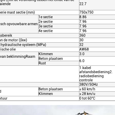
aiende
22.7
erie mast sectie (mm)
750x750
1e sectie
8.86
2e sectie
7.96
lisch opvouwbare armen
3e sectie
7.96
4e sectie
7.96
gsbereik
360
n de motor ((kw)
30
t hydraulische systeem (MPa)
32
ische olie
AW68
Klimmen
3.0
l van beklimmingRaam
Beton plaatsen
6.0
Rust
1.kabel
afstandsbediening2.
radiobediening
controle
380V/50Hz
Beton plaatsen
≤ 60 km/h
d
Klimmen
≤ 28 km/u
atuur
0 tot 60
°C