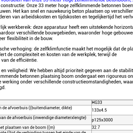
te constructie: Onze 33 meter hoge zelfklimmende betonnen boe
ouwen. Het kan snel en nauwkeurig beton plaatsen op verschillen
eren van arbeidskosten en tijdskosten en tegelijkertijd het ve
lijk werkbereik: deze apparatuur heeft een uitstekende horizonta
aardoor verschillende bouwgebieden, waaronder hoge gebouwen
er flexibiliteit in de bouw.
che verhoging: de zelfklimfunctie maakt het mogelijk dat de p
ert de complexiteit en kosten van de werkplek, terwijl de
 van de efficiëntie.
it en veiligheid: We hebben altijd prioriteit gegeven aan de stabil
limmende betonnen plaatsing boom ondergaat een rigoureus ont
le werking onder verschillende constructieomstandigheden, waa
gd.
HG33
 de afvoerbuis ((buitendiameter, dikte)
133x4.5
van de afvoerbuis (inwendige diameterxlengte)
p125x3000
het plaatsen van de boom ((m)
32.7
te ((tot de verbinding tussen het einde van de