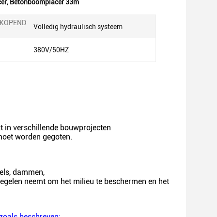
cer
,
Betonboomplacer 33m
RKOPEND
Volledig hydraulisch systeem
380V/50HZ
 in verschillende bouwprojecten
 moet worden gegoten.
nels, dammen,
tregelen neemt om het milieu te beschermen en het
zoals beschreven: