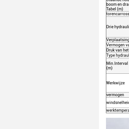
boom en dra
Tabel (m)
torencarross
Drie hydrau
Verplaatsin
Vermogen va
Druk van he
Type hydraul
Min.Interva
(m)
Werkwijze
vermogen
windsnelhei
werktemper