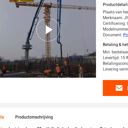
Productdetail
Plaats van he
Merknaam: J
Certificering:
Modelnummer
Document:
Pr
Betaling & he
Min. bestelaan
Levertijd: 15
Betalingscondi
Levering verm
ls
Productomschrijving