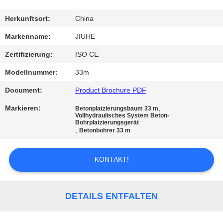
FABRIK-
Herkunftsort:
China
AUSFLUG
Markenname:
JIUHE
Zertifizierung:
ISO CE
QUALITÄTSKONTROLLE
Modellnummer:
33m
Document:
Product Brochure PDF
KONTAKT
Markieren:
,
Betonplatzierungsbaum 33 m
US
Vollhydraulisches System Beton-
Bohrplatzierungsgerät
,
Betonbohrer 33 m
FORDERN
SIE
KONTAKT!
EIN
ZITAT
DETAILS ENTFALTEN