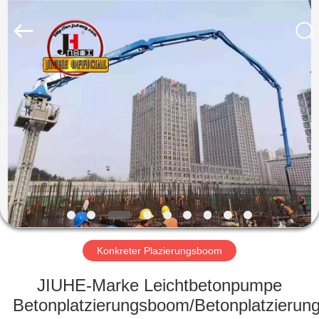
Heavy
Industry
Machinery
Co.,
Ltd.
All
Rights
Reserved.
HAUS
PRODUKTE
VIDEOS
VR-
SHOW
Konkreter Plazierungsboom
ÜBER
JIUHE-Marke Leichtbetonpumpe
UNS
Betonplatzierungsboom/Betonplatzieru