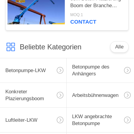
Boom der Branche
führende Boom
MOQ:1
Technologie für 32M
CONTACT
elektrische Typ 380V
50Hz
Beliebte Kategorien
Alle
Betonpumpe des
Betonpumpe-LKW
Anhängers
Konkreter
Arbeitsbühnenwagen
Plazierungsboom
LKW angebrachte
Luftleiter-LKW
Betonpumpe