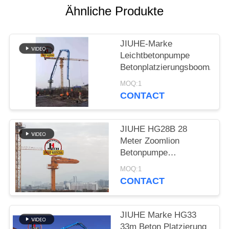
SITEMAP
Ähnliche Produkte
PRIVACY
JIUHE-Marke
POLICY
Leichtbetonpumpe
Betonplatzierungsboom/Bet
MOQ:1
CONTACT
JIUHE HG28B 28
Meter Zoomlion
Betonpumpe
Platzierung Boom 3
MOQ:1
Abschnitt Boom Beton
CONTACT
Boom Placer
JIUHE Marke HG33
33m Beton Platzierung