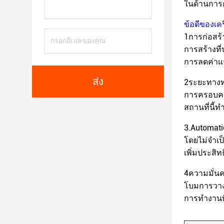
ในด้านการ
ข้อดีของเคร
1การก่อสร้
การสร้างที
การลดค่าแร
ส่ง
2ระยะทางทํ
การครอบคลุ
สถานที่นี้ท
3.Automati
โดยไม่จําเป
เพิ่มประสิ
4ความมั่น
โบมการวางค
การทํางานท