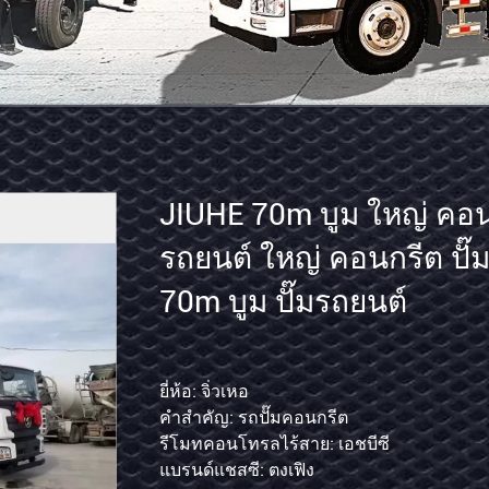
JIUHE
รถบรรทุกถัง 38m แพลต
70m
ทํางานทางอากาศ รถบรร
บูม
บรรทุกการปฏิบัติงานควา
ใหญ่
คอนกรีต
ยี่ห้อ: จิ่วเหอ
รุ่น: 45 ม
คำสำคัญ: รถปั๊มคอนกรีต
ชื่อ: รถยกกระเช้าลอยฟ้า
ปั๊ม
รีโมทคอนโทรลไร้สาย: เอชบีซี
จัดอันดับโหลด: 400กก
รถยนต์
แบรนด์แชสซี: ตงเฟิง