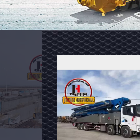
JIUHE
การ
บริโภค
ต
เชื้อ
เพ
ยี่ห้อ: จิ่วเหอ
 1 ปี
การรับประกัน: 1 ปี
น
ลิง
สภาพ: ใหม่
ต่ํา
สี: ตามที่ขอ