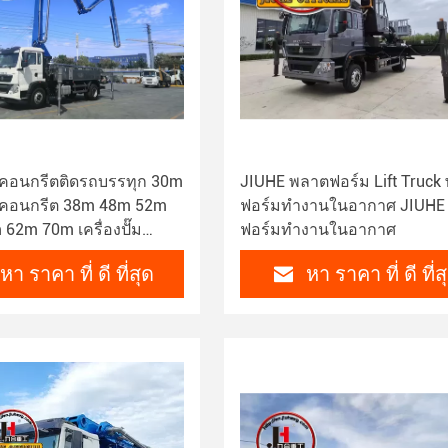
ั๊มคอนกรีตติดรถบรรทุก 30m
JIUHE พลาตฟอร์ม Lift Truck
ั๊มคอนกรีต 38m 48m 52m
ฟอร์มทํางานในอากาศ JIUHE
62m 70m เครื่องปั๊ม
ฟอร์มทํางานในอากาศ
หา ราคา ที่ ดี ที่สุด
หา ราคา ที่ ดี ที่ส