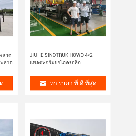
 พลาต
JIUHE SINOTRUK HOWO 4*2
 พลาต
แพลตฟอร์มยกไฮดรอลิก
ุด
หา ราคา ที่ ดี ที่สุด