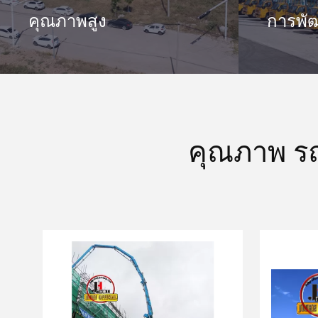
คุณภาพสูง
การพั
คุณภาพ รถป