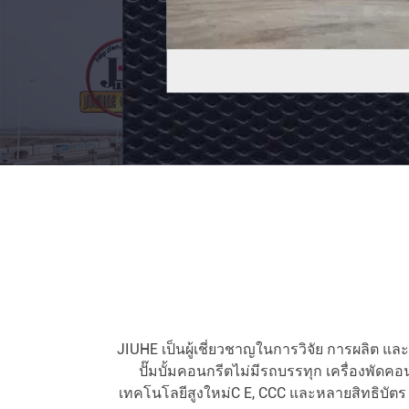
ต
HB58K
รถ
ติดต่อ
บรรทุก
ตอน
ปั๊ม
นี้
คอนกรีต
ขนาด
ใหญ่
58m
รถ
ต
บรรทุก
JIUHE เป็นผู้เชี่ยวชาญในการวิจัย การผลิต และ
ปั๊มบั้มคอนกรีตไม่มีรถบรรทุก เครื่องพัดค
ติด
เทคโนโลยีสูงใหม่C E, CCC และหลายสิทธิบัต