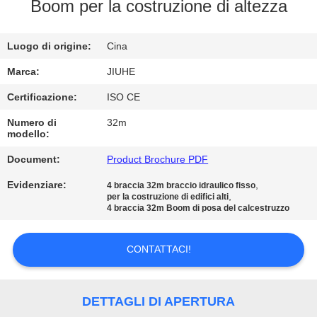
NOI
Boom per la costruzione di altezza
GIRO
Luogo di origine:
Cina
DELLA
Marca:
JIUHE
FABBRICA
Certificazione:
ISO CE
Numero di
32m
modello:
CONTROLLO
DI
Document:
Product Brochure PDF
QUALITÀ
Evidenziare:
,
4 braccia 32m braccio idraulico fisso
,
per la costruzione di edifici alti
4 braccia 32m Boom di posa del calcestruzzo
CONTATTO
CONTATTACI!
STATI
UNITI
DETTAGLI DI APERTURA