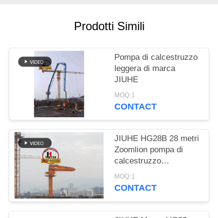
RICHIEDA
UNA
Prodotti Simili
CITAZIONE
Pompa di calcestruzzo
MAPPA
leggera di marca
JIUHE
DEL
SITO
MOQ:1
CONTACT
NORME
JIUHE HG28B 28 metri
SULLA
Zoomlion pompa di
PRIVACY
calcestruzzo
posizionamento boom
MOQ:1
3 sezione boom
CONTACT
calcestruzzo boom
Placer