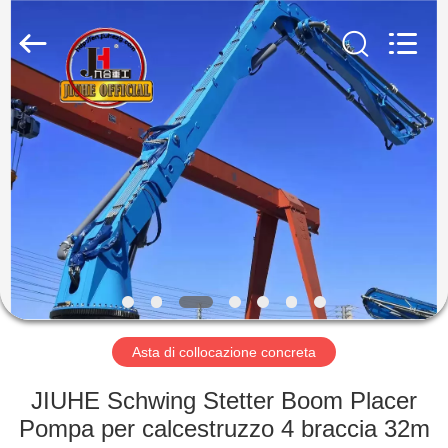
Qingdao
Jiuhe
Heavy
Industry
Machinery
Co.,
Ltd.
All
CASA
Rights
Reserved.
PRODOTTI
VIDEO
MANIFESTAZIONE
DI
VR
Asta di collocazione concreta
JIUHE Schwing Stetter Boom Placer
CIRCA
Pompa per calcestruzzo 4 braccia 32m