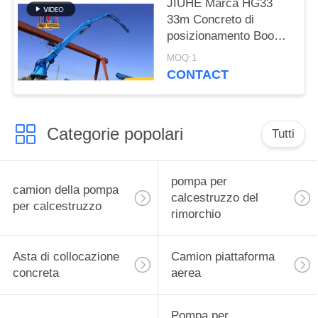
JIUHE Marca HG33
33m Concreto di
posizionamento Boom
dell'industria leader
MOQ:1
Boom Tecnologia per
CONTACT
32M Tipo elettrico 380V
50Hz
Categorie popolari
Tutti
pompa per
camion della pompa
calcestruzzo del
per calcestruzzo
rimorchio
Asta di collocazione
Camion piattaforma
concreta
aerea
Pompa per