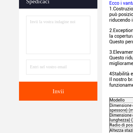
Spedicaci
Ecco i vant
1.Costruzio
può posizio
riducendo i
2.Exception
la copertur
Questo perm
3.Elevament
Questo ridu
miglioramen
4Stabilità 
Il nostro b
funzionamen
Invii
Modello
Dimensione d
spessore) 
Dimensione d
lunghezza)
Radio di pos
Altezza stazi