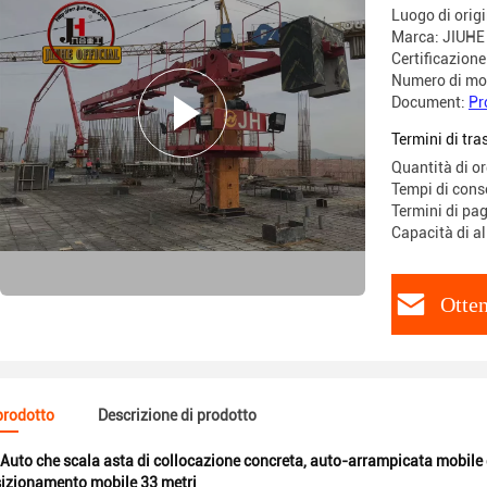
Luogo di origi
Marca: JIUHE
Certificazione
Numero di mo
Document:
Pr
Termini di tr
Quantità di o
Tempi di conse
Termini di pa
Capacità di a
Otten
 prodotto
Descrizione di prodotto
Auto che scala asta di collocazione concreta
,
auto-arrampicata mobile
sizionamento mobile 33 metri