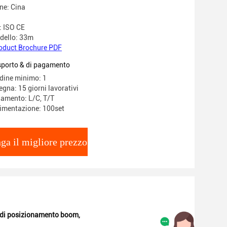
ne: Cina
: ISO CE
dello: 33m
oduct Brochure PDF
asporto & di pagamento
rdine minimo: 1
gna: 15 giorni lavorativi
gamento: L/C, T/T
limentazione: 100set
ga il migliore prezzo
 di posizionamento boom
,