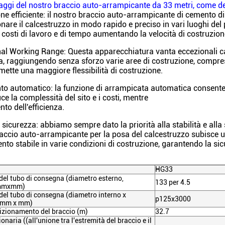
aggi del nostro braccio auto-arrampicante da 33 metri, come de
ne efficiente: il nostro braccio auto-arrampicante di cemento di
nare il calcestruzzo in modo rapido e preciso in vari luoghi del 
 costi di lavoro e di tempo aumentando la velocità di costruzion
al Working Range: Questa apparecchiatura vanta eccezionali cap
a, raggiungendo senza sforzo varie aree di costruzione, compresi 
ette una maggiore flessibilità di costruzione.
o automatico: la funzione di arrampicata automatica consente 
ce la complessità del sito e i costi, mentre
to dell'efficienza.
e sicurezza: abbiamo sempre dato la priorità alla stabilità e alla
raccio auto-arrampicante per la posa del calcestruzzo subisce u
to stabile in varie condizioni di costruzione, garantendo la sic
HG33
el tubo di consegna (diametro esterno,
133 per 4.5
(mmxmm)
el tubo di consegna (diametro interno x
p125x3000
 (mm x mm)
izionamento del braccio (m)
32.7
onaria ((all'unione tra l'estremità del braccio e il