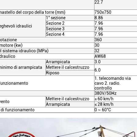
22.7
mastello del corpo della torre (mm)
750x750
1° sezione
8.86
Sezione 2
7.96
eghevoli idraulici
Sezione 3
7.96
Sezione 4
7.96
rotazione
360
 motore (kw)
30
l sistema idraulico (MPa)
32
idraulico
AW68
Arrampicata
3.0
 minimo di arrampicata
Mettere il calcestruzzo
6.0
Riposo
1. telecomando via
 funzionamento
cavo 2. radio.
controllo
380V/50Hz
Mettere il calcestruzzo
≤ 60 km/h
 vento
Arrampicata
≤ 28 km/h
 di funzionamento
0 ~ 60
°C