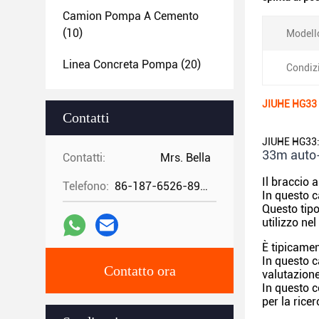
Camion Pompa A Cemento
(10)
Modell
Linea Concreta Pompa
(20)
Condiz
JIUHE HG33 
Contatti
JIUHE HG33:
33m auto-
Contatti:
Mrs. Bella
Il braccio 
Telefono:
86-187-6526-8972
In questo 
Questo tipo
utilizzo nel
È tipicamen
In questo 
Contatto ora
valutazione
In questo 
per la ricer