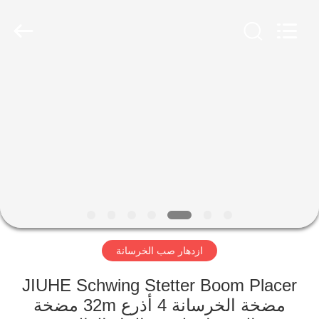
Jiuhe
Heavy
Industry
Machinery
Co.,
Ltd.
All
Rights
بيت
Reserved.
منتجات
أشرطة
فيديو
عرض
ازدهار صب الخرسانة
الواقع
الافتراضي
JIUHE Schwing Stetter Boom Placer
مضخة الخرسانة 4 أذرع 32m مضخة