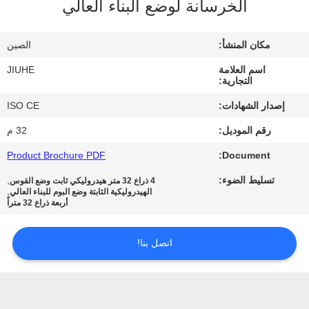
الخرسانة لوضع البناء العالي
معلومات
عنا
مكان المنشأ:
الصين
اسم العلامة
JIUHE
جولة
التجارية:
في
إصدار الشهادات:
ISO CE
المعمل
رقم الموديل:
32 م
Product Brochure PDF
Document:
رقابة
تسليط الضوء:
,
4 ذراع 32 متر هيدروليكي ثابت وضع القوس
جودة
,
الهيدروليكية الثابتة وضع البوم للبناء العالي
أربعة ذراع 32 متراً
اتصل
اتصل بنا!
بنا
اطلب