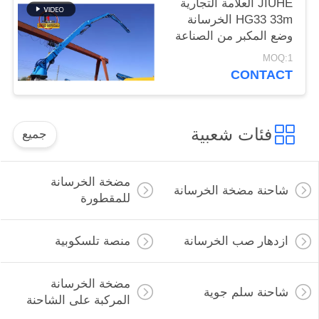
JIUHE العلامة التجارية
HG33 33m الخرسانة
وضع المكبر من الصناعة
تقنية المكبر الرائدة ل
MOQ:1
32M نوع الكهربائية 380
CONTACT
فولت 50 هرتز
فئات شعبية
جميع
مضخة الخرسانة
شاحنة مضخة الخرسانة
للمقطورة
ازدهار صب الخرسانة
منصة تلسكوبية
مضخة الخرسانة
شاحنة سلم جوية
المركبة على الشاحنة