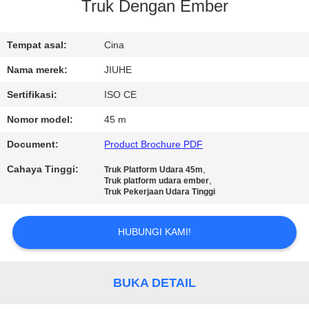
Truk Dengan Ember
TUR
PABRIK
Tempat asal:
Cina
Nama merek:
JIUHE
KONTROL
Sertifikasi:
ISO CE
KUALITAS
Nomor model:
45 m
Document:
Product Brochure PDF
HUBUNGI
Cahaya Tinggi:
,
Truk Platform Udara 45m
KAMI
,
Truk platform udara ember
Truk Pekerjaan Udara Tinggi
PERMINTAAN
HUBUNGI KAMI!
PENAWARAN
BUKA DETAIL
SITEMAP