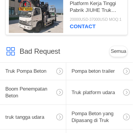
Platform Kerja Tinggi
Pabrik JIUHE Truk
Dipasang Platform Lift
20000USD-37000USD MOQ:1
29m Platform Kerja
CONTACT
Tinggi
Bad Request
Semua
Truk Pompa Beton
Pompa beton trailer
Boom Penempatan
Truk platform udara
Beton
Pompa Beton yang
truk tangga udara
Dipasang di Truk