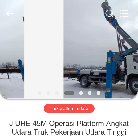
Jiuhe
Heavy
Industry
Machinery
Co.,
Ltd.
All
Rights
RUMAH
Reserved.
PRODUK
VIDEO
PERTUNJUKAN
VR
Truk platform udara
TENTANG
JIUHE 45M Operasi Platform Angkat
KAMI
Udara Truk Pekerjaan Udara Tinggi