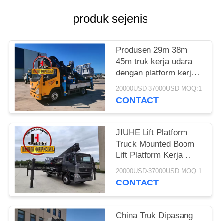
KEBIJAKAN
produk sejenis
PRIVASI
Produsen 29m 38m
45m truk kerja udara
dengan platform kerja
udara dengan
20000USD-37000USD MOQ:1
teleskopik boom truk
CONTACT
platform kerja udara
JIUHE Lift Platform
Truck Mounted Boom
Lift Platform Kerja
Udara JIUHE Bucket
20000USD-37000USD MOQ:1
Lift Truck 45m Operasi
CONTACT
Udara Truck
China Truk Dipasang