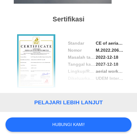
Sertifikasi
Standar
CE of aerial work truck
Nomor
M.2022.206.C80501
Masalah tanggal
2022-12-18
Tanggal kadaluwarsa
2027-12-18
Lingkup/Range
aerial work truck
Dikeluarkan oleh
UDEM International Certification
PELAJARI LEBIH LANJUT
HUBUNGI KAMI!