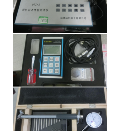
TUR
PABRIK
KONTROL
KUALITAS
HUBUNGI
KAMI
PERMINTAAN
PENAWARAN
SITEMAP