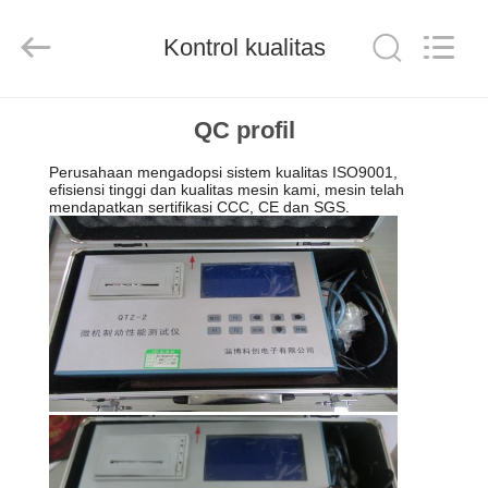
Jiuhe
Heavy
Industry
Machinery
Kontrol kualitas
Co.,
Ltd.
All
Rights
RUMAH
Reserved.
QC profil
Perusahaan mengadopsi sistem kualitas ISO9001,
PRODUK
efisiensi tinggi dan kualitas mesin kami, mesin telah
mendapatkan sertifikasi CCC, CE dan SGS.
VIDEO
PERTUNJUKAN
VR
TENTANG
KAMI