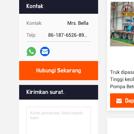
Kontak
Kontak:
Mrs. Bella
Telp:
86-187-6526-8972
Hubungi Sekarang
Truk dipas
Tinggi keci
Pompa Beto
Kirimkan surat.
Dap