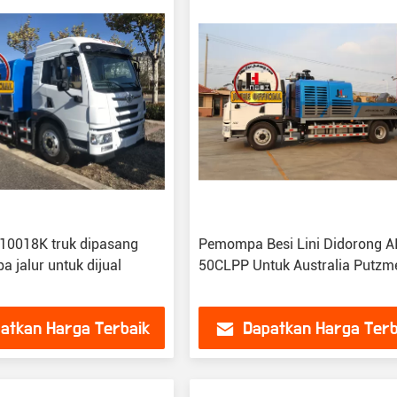
10018K truk dipasang
Pemompa Besi Lini Didorong A
 jalur untuk dijual
50CLPP Untuk Australia Putzme
atkan Harga Terbaik
Dapatkan Harga Terb