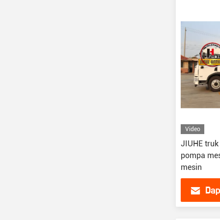
Video
JIUHE truk
pompa mes
mesin
Dap