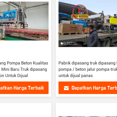
ang Pompa Beton Kualitas
Pabrik dipasang truk dipasang
l Mini Baru Truk dipasang
pompa / beton jalur pompa tru
n Untuk Dijual
untuk dijual panas
atkan Harga Terbaik
Dapatkan Harga Terb