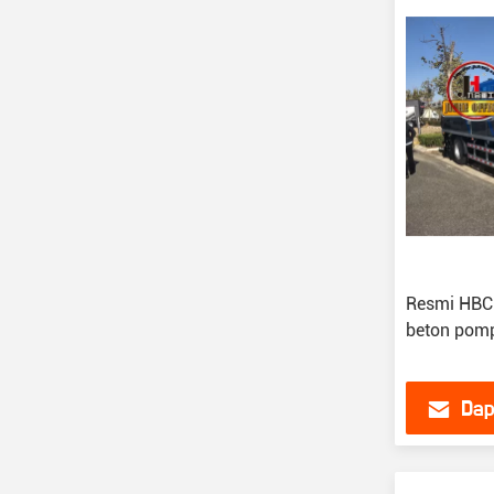
Resmi HBC
beton pompa
Dap