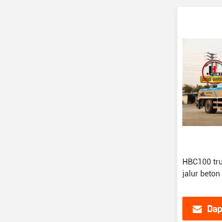
HBC100 tr
jalur beton
Dap