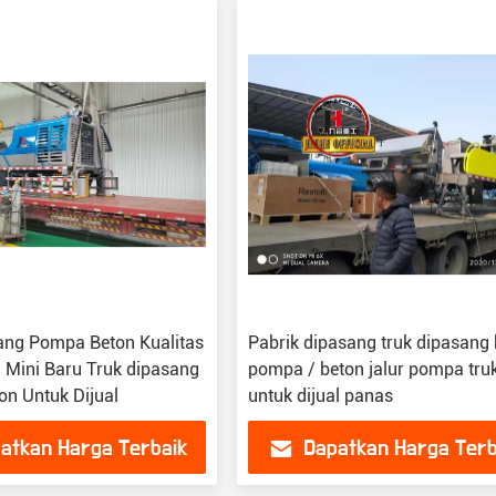
ang Pompa Beton Kualitas
Pabrik dipasang truk dipasang
l Mini Baru Truk dipasang
pompa / beton jalur pompa tru
n Untuk Dijual
untuk dijual panas
atkan Harga Terbaik
Dapatkan Harga Terb