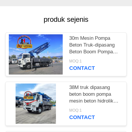
KEBIJAKAN
produk sejenis
PRIVASI
30m Mesin Pompa
Beton Truk-dipasang
Beton Boom Pompa
Truk 30m 38m 48m
MOQ:1
52m 56m 58m 62m
CONTACT
70m
38M truk dipasang
beton boom pompa
mesin beton hidrolik
beton pompa truk
MOQ:1
CONTACT