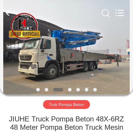
Jiuhe
Heavy
Industry
Machinery
Co.,
Ltd.
All
Rights
RUMAH
Reserved.
PRODUK
VIDEO
PERTUNJUKAN
VR
Truk Pompa Beton
TENTANG
JIUHE Truck Pompa Beton 48X-6RZ
KAMI
48 Meter Pompa Beton Truck Mesin