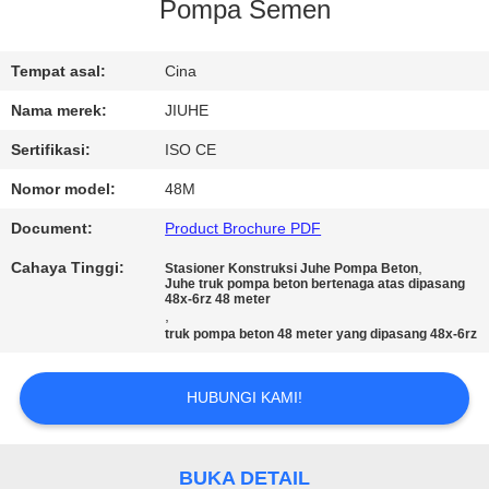
Pompa Semen
TUR
PABRIK
Tempat asal:
Cina
Nama merek:
JIUHE
KONTROL
Sertifikasi:
ISO CE
KUALITAS
Nomor model:
48M
Document:
Product Brochure PDF
HUBUNGI
Cahaya Tinggi:
,
Stasioner Konstruksi Juhe Pompa Beton
KAMI
Juhe truk pompa beton bertenaga atas dipasang
48x-6rz 48 meter
,
truk pompa beton 48 meter yang dipasang 48x-6rz
PERMINTAAN
PENAWARAN
HUBUNGI KAMI!
SITEMAP
BUKA DETAIL