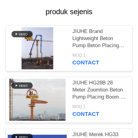
KEBIJAKAN
produk sejenis
PRIVASI
JIUHE Brand
Lightweight Beton
Pump Beton Placing
Boom/ Beton Boom
MOQ:1
Placer
CONTACT
JIUHE HG28B 28
Meter Zoomlion Beton
Pump Placing Boom 3
Bagian Boom Beton
MOQ:1
Boom Placer
CONTACT
JIUHE Merek HG33