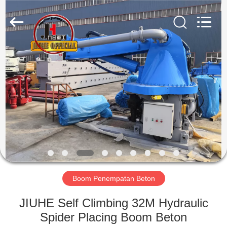
Jiuhe
Heavy
Industry
Machinery
Co.,
Ltd.
All
Rights
RUMAH
Reserved.
PRODUK
VIDEO
PERTUNJUKAN
VR
Boom Penempatan Beton
TENTANG
JIUHE Self Climbing 32M Hydraulic
KAMI
Spider Placing Boom Beton