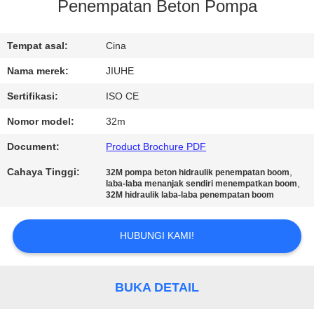
Penempatan Beton Pompa
TUR
PABRIK
Tempat asal:
Cina
Nama merek:
JIUHE
KONTROL
Sertifikasi:
ISO CE
KUALITAS
Nomor model:
32m
Document:
Product Brochure PDF
HUBUNGI
Cahaya Tinggi:
,
32M pompa beton hidraulik penempatan boom
KAMI
,
laba-laba menanjak sendiri menempatkan boom
32M hidraulik laba-laba penempatan boom
PERMINTAAN
HUBUNGI KAMI!
PENAWARAN
BUKA DETAIL
SITEMAP