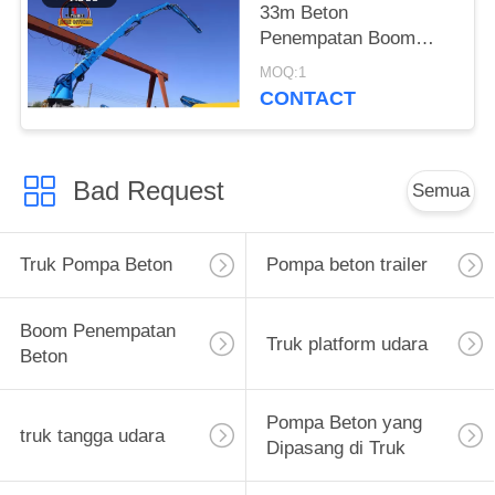
33m Beton
Penempatan Boom
Industri Terdepan
MOQ:1
Boom Teknologi Untuk
CONTACT
32M Tipe Listrik 380V
50Hz
Bad Request
Semua
Truk Pompa Beton
Pompa beton trailer
Boom Penempatan
Truk platform udara
Beton
Pompa Beton yang
truk tangga udara
Dipasang di Truk