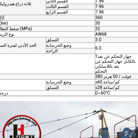
7.96
القسم الثاني
ثلاثة ذراع هيدروليك
7.96
القسم الثالث
7.96
القسم الرابع
360
نطاق الدوران (
30
قوة المحرك (
32
ضغط النظام الهيدروليكي (MPa)
AW68
نوع الزي
3.0
التسلق
وضع الخرسانة
الحد الأدنى لفترة الت
6.0
الراحة
1جهاز التحكم عن بعد
بالكابل جهاز التحكم عن
بعد باللاسلكي
التحكم
380 فولت / 50 هرتز
≤60 كم/ساعة
وضع الخرسانة
≤28 كم/ساعة
التسلق
°C
0~60
درجة