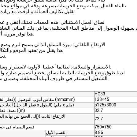
البناء الفعال. يمكنه وضع الخرسانة بسرعة ودقة في مواقع مختلفة للمشروع،
تقليل تكاليف العمالة والوقت مع زيادة 
2نطاق العمل الاستثنائي: هذه المعدات تمتلك أفقي و ع
هذا يوفر مرونة أكبر في البناء.
3الارتفاع التلقائي: ميزة التسلق الذاتي يسمح لبرم وضع
هذا يقلل من تعقيد الموقع والتك
تحسين الكفاءة.
4الاستقرار والسلامة: لطالما أعطينا الأولوية لاستقرار وسلامة معداتنا.
لدينا طوق وضع الخرسانة الذاتية التسلق يخضع لتصميم صارم وا
التشغيل المستقر في ظروف البناء المختلفة، وضمان سلامة العمال.
HG33
133×45
مقاس أنبوب التوصيل ((قطر الخارجي، سمك) (mmxmm)
p125x3000
أبعاد خرطوم التوصيل (قطر الداخل x الطول) (ملم x ملم)
32.7
نصف قطر وضع القوس ((m)
الارتفاع الثابت ((إلى الجمع بين نهاية ا
22.7
750×750
قسم الصمام في جسد 
8.86
القسم الأول