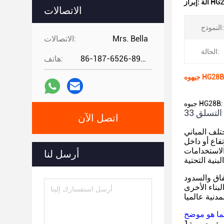
إبراز:
الاتصالات
النموذج:
Mrs. Bella
الاتصالات:
الحالة:
86-187-6526-8972
هاتف:
ة التسلق
اتصل الآن
تلف المباني
فاع أو داخل
الاستخدامات
أرسل لنا
فاق والسدود