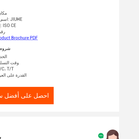
مكان
اسم العلامة التجارية: JIUHE
إصدار الشهادات: ISO CE
رقم 
oduct Brochure PDF
شروط 
الحد 
وقت التسليم: 15 يو
شروط الدفع: T/T
القدرة على العرض: 00
احصل على أفضل س