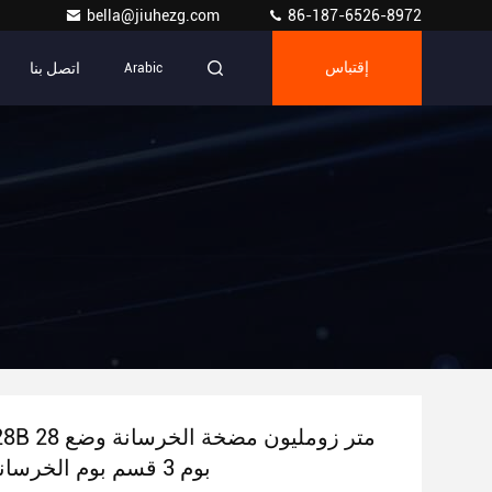
bella@jiuhezg.com
86-187-6526-8972
اتصل بنا
إقتباس
Arabic
بوم 3 قسم بوم الخرسانة وضع بوم