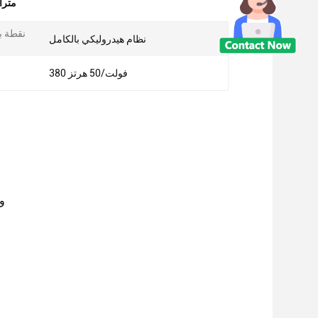
28 مت
نقطة ب
نظام هيدروليكي بالكامل
380 فولت/50 هرتز
و