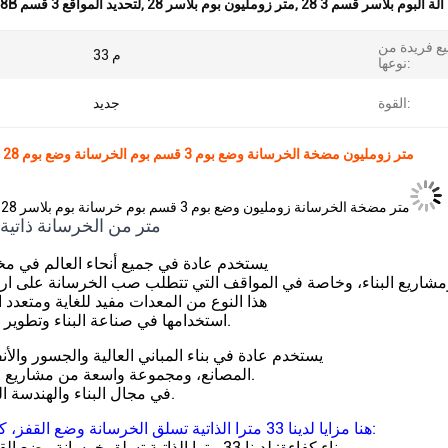
راً آلة البوم بلاسر قسم 3
,
28 متر زومليون بوم بلاسر
,
آلة HG28B لتحديد المواقع 3 قسم
يع فريدة من
33 م
نوعها:
القوة:
جديد
جيهوه HG28B 28 متر زومليون مضخة الخرسانة وضع بوم 3 قسم بوم الخرسانة وضع بوم
جيوه HG28B: 28 متر مضخة الخرسانة زومليون وضع بوم 3 قسم بوم خرسانة بوم بلاسر
33 متر من الخرسانة ذاتي
يستخدم عادة في جميع أنحاء العالم في مخ
مشاريع البناء، وخاصة في المواقف التي تتطلب صب الخرسانة على ارت
هذا النوع من المعدات مفيد للغاية ومتعدد 
استخدامها في صناعة البناء وتطوير البنية التحتية.
يستخدم عادة في بناء المباني العالية والجسور والأن
المصانع، ومجموعة واسعة من مشاريع البناء الأخرى.
في مجال البناء والهندسة المدنية عالميا.
هنا مزايا لدينا 33 مترا الذاتية تسلق الخرسانة وضع القفز، كما هو موضح:
1بناء كفاءة: لدينا 33 مترا الذاتية تسلق خرسانة وضع القوة مصممة