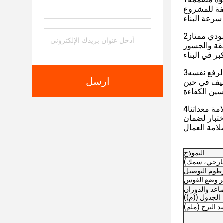
سرعة البناء
مودي ممتاز
 لرفع نفسه
ارسل
اليف في حين
ختبار لضمان
النموذج
لصاعد والدوران
الجدول ((م))
البرج (ملم)