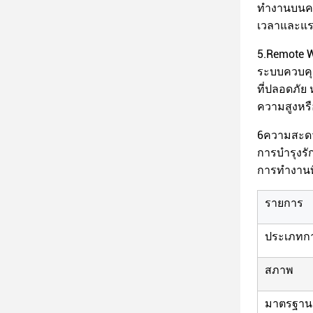
ทํางานบนคว
เวลาและแ
5.Remote W
ระบบควบค
ที่ปลอดภัย 
ความสูงหรื
6ความสะดว
การบํารุงรั
การทํางานท
รายการ
ประเภทกา
สภาพ
มาตรฐาน