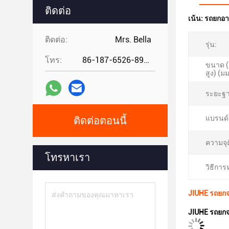
ติดต่อ
เน้น:
รถยกอา
ติดต่อ:
Mrs. Bella
รุ่น:
โทร:
86-187-6526-8972
ขนาด (ย
สูง) (มม
ระยะฐา
แบรนด์
ติดต่อตอนนี้
ความจุถั
โทรหาเรา
วิธีการ
JIUHE รถยกจ
JIUHE รถยกจ