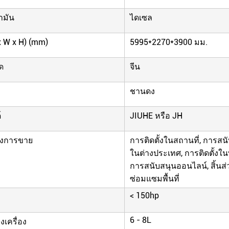
ามัน
ไดเซล
x W x H) (mm)
5995*2270*3900 มม.
ิด
จีน
ชานดง
์
JIUHE หรือ JH
ังการขาย
การติดตั้งในสถานที่, การสน
ในต่างประเทศ, การติดตั้งใน
การสนับสนุนออนไลน์, สิ้นส่
ซ่อมแซมพื้นที่
< 150hp
6 - 8L
เครื่อง