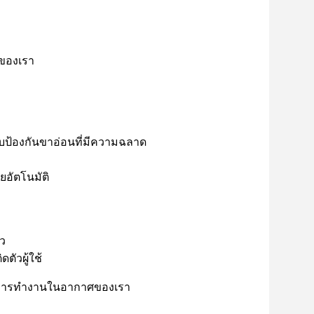
รของเรา
ป้องกันขาอ่อนที่มีความฉลาด
ยอัตโนมัติ
็ว
ตัวผู้ใช้
์มการทํางานในอากาศของเรา