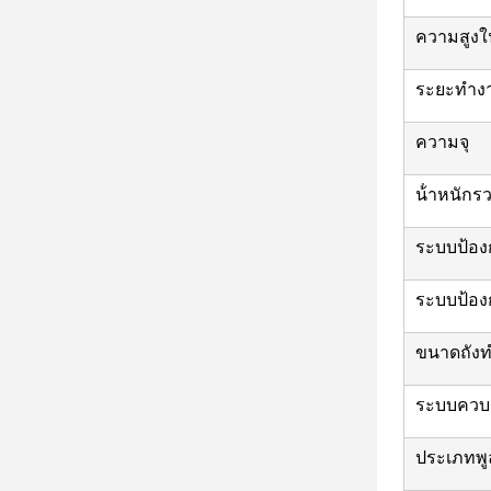
ความสูงใ
ระยะทํางา
ความจุ
น้ําหนักร
ระบบป้องก
ระบบป้อง
ขนาดถังท
ระบบควบ
ประเภทพู