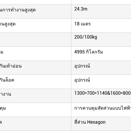
24.3m
นการทํางานสูงสุด
นสูงสุด
18 เมตร
200/100kg
วม
4995 กิโลกรัม
ันเท้าอ่อน
อุปกรณ์
กันล็อค
อุปกรณ์
1300*700*1140&1600*800
ํางาน
คุม
การควบคุมสัดส่วนแบบไฟฟ้
ล
สี่ส่วน Hexagon