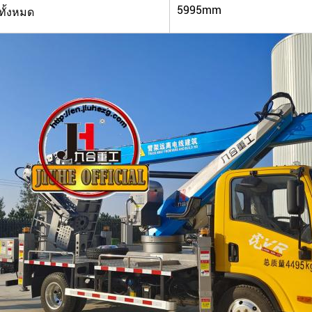
5995mm
ั้งหมด