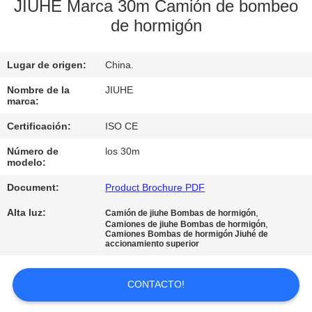
NOSOTROS
JIUHE Marca 30m Camión de bombeo
de hormigón
VIAJE
Lugar de origen:
China.
DE
LA
Nombre de la
JIUHE
marca:
FÁBRICA
Certificación:
ISO CE
Número de
los 30m
CONTROL
modelo:
DE
Document:
Product Brochure PDF
CALIDAD
Alta luz:
,
Camión de jiuhe Bombas de hormigón
,
Camiones de jiuhe Bombas de hormigón
Camiones Bombas de hormigón Jiuhé de
accionamiento superior
CONTACTO
LOS
CONTACTO!
E.E.U.U.