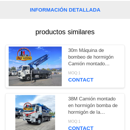
INFORMACIÓN DETALLADA
PIDA
UNA
CITA
productos similares
MAPA
30m Máquina de
bombeo de hormigón
DEL
Camión montado
SITIO
Camión de bombeo de
MOQ:1
hormigón 30m 38m
CONTACT
48m 52m 56m 58m
POLÍTICAS
62m 70m
DE
38M Camión montado
PRIVACIDAD
en hormigón bomba de
hormigón de la
maquinaria de
MOQ:1
hormigón hidráulico de
CONTACT