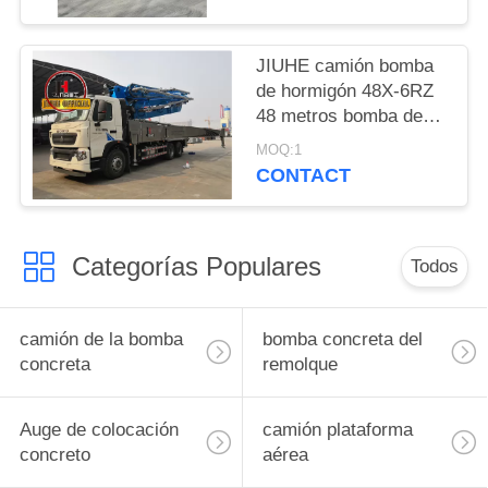
hormigón de la bomba
de camión
JIUHE camión bomba
de hormigón 48X-6RZ
48 metros bomba de
hormigón camión
MOQ:1
bomba de cemento
CONTACT
máquina
Categorías Populares
Todos
camión de la bomba
bomba concreta del
concreta
remolque
Auge de colocación
camión plataforma
concreto
aérea