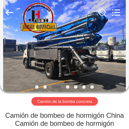
Qingdao
Jiuhe
Heavy
Industry
Machinery
Co.,
Ltd.
All
HOGAR
Rights
Reserved.
PRODUCTOS
VÍDEOS
DEMOSTRACIÓN
DE
VR
Camión de la bomba concreta
Camión de bombeo de hormigón China
SOBRE
Camión de bombeo de hormigón