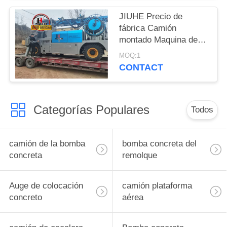
para rociar hormigón
JIUHE Precio de
fábrica Camión
montado Maquina de
hormigón de punta
MOQ:1
Directo de la línea de
CONTACT
conducción de la
bomba de hormigón
Camión montado
Categorías Populares
máquina de hormigón
Todos
de punta húmeda
camión de la bomba
bomba concreta del
concreta
remolque
Auge de colocación
camión plataforma
concreto
aérea