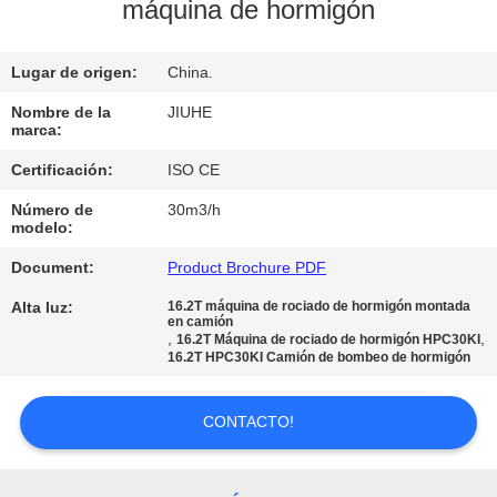
NOSOTROS
máquina de hormigón
VIAJE
Lugar de origen:
China.
DE
Nombre de la
JIUHE
marca:
LA
Certificación:
ISO CE
FÁBRICA
Número de
30m3/h
modelo:
CONTROL
Document:
Product Brochure PDF
DE
Alta luz:
16.2T máquina de rociado de hormigón montada
CALIDAD
en camión
,
,
16.2T Máquina de rociado de hormigón HPC30KI
16.2T HPC30KI Camión de bombeo de hormigón
CONTACTO
CONTACTO!
LOS
E.E.U.U.