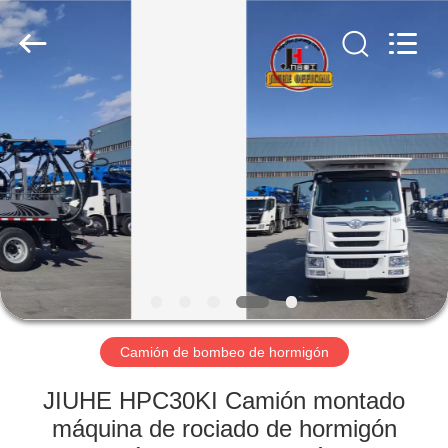
Qingdao
Jiuhe
Heavy
Industry
Machinery
Co.,
Ltd.
All
HOGAR
Rights
Reserved.
PRODUCTOS
VÍDEOS
DEMOSTRACIÓN
DE
VR
Camión de bombeo de hormigón
JIUHE HPC30KI Camión montado
SOBRE
máquina de rociado de hormigón