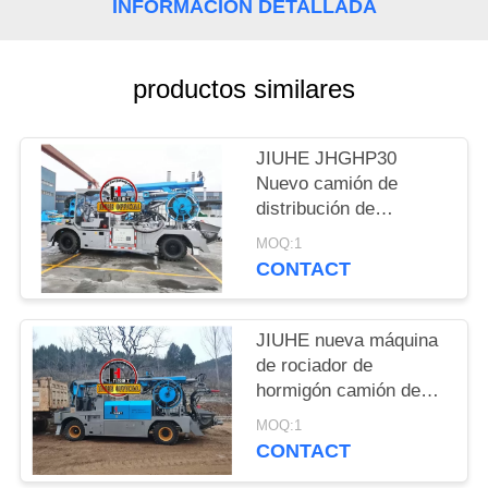
INFORMACIÓN DETALLADA
PIDA
UNA
productos similares
CITA
JIUHE JHGHP30
MAPA
Nuevo camión de
distribución de
DEL
hormigón por túnel
MOQ:1
SITIO
para la fumigación de
CONTACT
hormigón SPM500
Wetkret
POLÍTICAS
JIUHE nueva máquina
DE
de rociador de
hormigón camión de
PRIVACIDAD
bombeo montado
MOQ:1
húmedo hormigón
CONTACT
máquina de hormigón