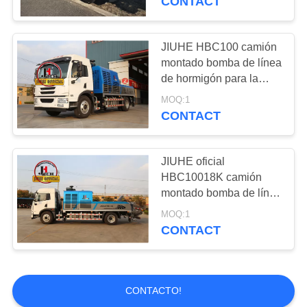
CONTACT
JIUHE HBC100 camión
montado bomba de línea
de hormigón para la
venta
MOQ:1
CONTACT
JIUHE oficial
HBC10018K camión
montado bomba de línea
de hormigón para la
MOQ:1
venta
CONTACT
CONTACTO!