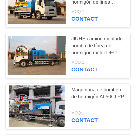
hormigón de línea
bombas de hormigón
MOQ:1
para la venta
CONTACT
JIUHE camión montado
bomba de línea de
hormigón motor DEUTZ
maquinaria de bomba
MOQ:1
de hormigón
CONTACT
Maquinaria de bombeo
de hormigón AI-50CLPP
MOQ:1
CONTACT