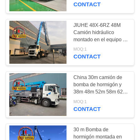
NOSOTROS
hormigón Camión de
CONTACT
hormigón Camión de
bomba de cemento
VIAJE
JIUHE 48X-6RZ 48M
DE
Camión hidráulico
montado en el equipo de
LA
la bomba de hormigón
MOQ:1
FÁBRICA
máquina con tubo de
CONTACT
hormigón
CONTROL
China 30m camión de
DE
bomba de hormigón y
CALIDAD
38m 48m 52m 58m 62m
70m camión montado
MOQ:1
bomba de hormigón
CONTACT
CONTACTO
LOS
30 m Bomba de
E.E.U.U.
hormigón montada en