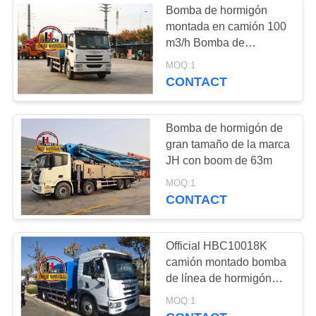
Bomba de hormigón
montada en camión 100
m3/h Bomba de
hormigón diesel Bomba
MOQ:1
de hormigón diesel
CONTACT
Bomba de hormigón
camión
Bomba de hormigón de
gran tamaño de la marca
JH con boom de 63m
MOQ:1
CONTACT
Official HBC10018K
camión montado bomba
de línea de hormigón
para la venta
MOQ:1