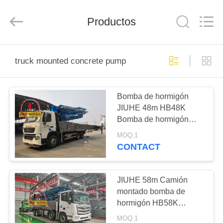
Qingdao
Jiuhe
Heavy
Industry
Productos
Machinery
Co.,
Ltd.
All
HOGAR
Rights
Reserved.
truck mounted concrete pump
PRODUCTOS
Bomba de hormigón
JIUHE 48m HB48K
VÍDEOS
Bomba de hormigón
montada en camión
MOQ:1
China Bomba de
DEMOSTRACIÓN
CONTACT
hormigón montada en
DE
camión
VR
JIUHE 58m Camión
montado bomba de
hormigón HB58K
SOBRE
Equipo de bomba de
MOQ:1