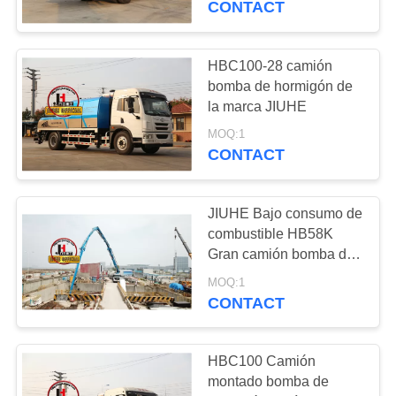
CONTACT
camiones
HBC100-28 camión
bomba de hormigón de
la marca JIUHE
MOQ:1
CONTACT
JIUHE Bajo consumo de
combustible HB58K
Gran camión bomba de
hormigón 58m camión
MOQ:1
montado bomba de
CONTACT
hormigón bomba de
hormigón grande
HBC100 Camión
montado bomba de