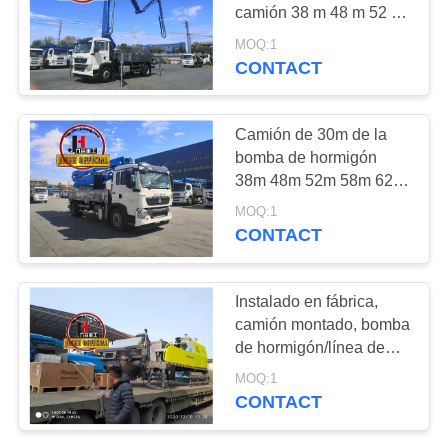
camión 38 m 48 m 52 m
PIDA
56 m 58 m 62 m 70 m
MOQ:1
Máquina de bombeo de
CONTACT
UNA
hormigón
CITA
Camión de 30m de la
bomba de hormigón
MAPA
38m 48m 52m 58m 62m
DEL
70m Camión montado
MOQ:1
bomba de hormigón
SITIO
CONTACT
POLÍTICAS
Instalado en fábrica,
camión montado, bomba
DE
de hormigón/línea de
PRIVACIDAD
hormigón, camión de
MOQ:1
bomba de hormigón
CONTACT