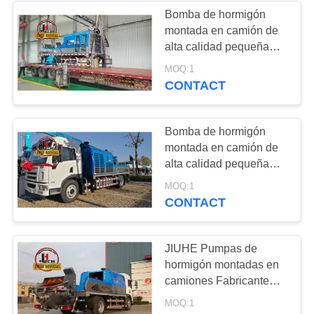
Bomba de hormigón
montada en camión de
alta calidad pequeña
mini nueva bomba de
MOQ:1
hormigón montada en
CONTACT
camión para la venta
Bomba de hormigón
montada en camión de
alta calidad pequeña
mini nueva bomba de
MOQ:1
hormigón montada en
CONTACT
camión para la venta
JIUHE Pumpas de
hormigón montadas en
camiones Fabricante
HBC100 Pumpas de
MOQ:1
hormigón montadas en