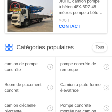
JIUHE camion pompe
LA
à béton 48X-6RZ 48
VIE
mètres pompe à béton
camion pompe à
PRIVÉE
MOQ:1
ciment machine
CONTACT
Catégories populaires
Tous
camion de pompe
pompe concrète de
concrète
remorque
Boom de placement
Camion à plate-forme
concret
élévatrice
camion d'échelle
Pompe concrète
pivotante
montée par camion