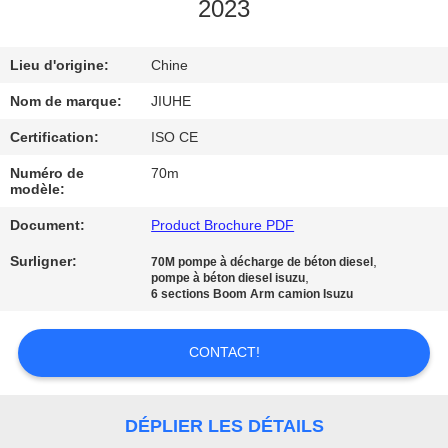
SUJET
2023
DE
Lieu d'origine:
Chine
NOUS
Nom de marque:
JIUHE
VISITE
Certification:
ISO CE
D'USINE
Numéro de
70m
modèle:
CONTRÔLE
Document:
Product Brochure PDF
DE
Surligner:
,
70M pompe à décharge de béton diesel
,
pompe à béton diesel isuzu
QUALITÉ
6 sections Boom Arm camion Isuzu
CONTACT!
CONTACT
USA
DÉPLIER LES DÉTAILS