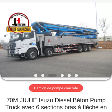
Jiuhe
Heavy
Industry
Machinery
Co.,
Ltd.
All
Rights
MAISON
Reserved.
PRODUITS
VIDÉOS
EXPOSITION
DE
VR
Camion de pompe concrète
70M JIUHE Isuzu Diesel Béton Pump
AU
Truck avec 6 sections bras à flèche en