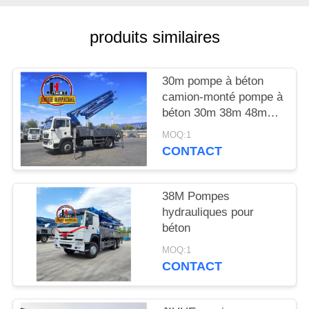
DEMANDEZ
UNE
produits similaires
CITATION
30m pompe à béton
PLAN
camion-monté pompe à
béton 30m 38m 48m
DU
52m 56m 58m 62m
SITE
MOQ:1
70m
CONTACT
POLITIQUE
38M Pompes
EN
hydrauliques pour
MATIÈRE
béton
DE
MOQ:1
CONTACT
PROTECTION
DE