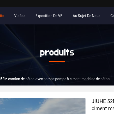
its
Vidéos
Exposition De VR
Au Sujet De Nous
C
produits
 52M camion de béton avec pompe pompe à ciment machine de béton
JIUHE 52
ciment ma