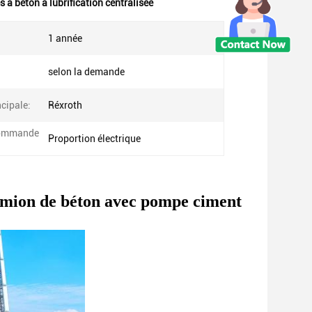
à béton à lubrification centralisée
1 année
selon la demande
cipale:
Réxroth
commande
Proportion électrique
mion de béton avec pompe ciment