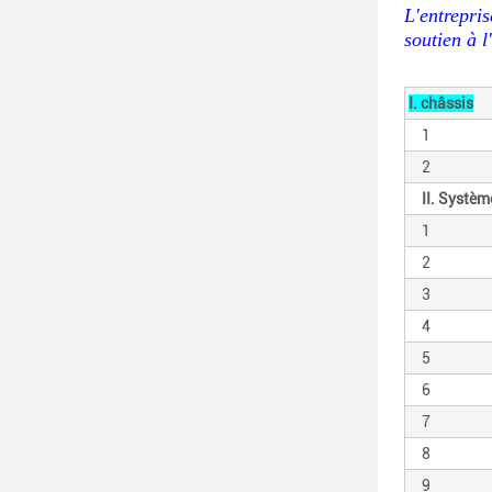
L'entrepri
soutien à 
I. châssis
1
2
II. Systè
1
2
3
4
5
6
7
8
9