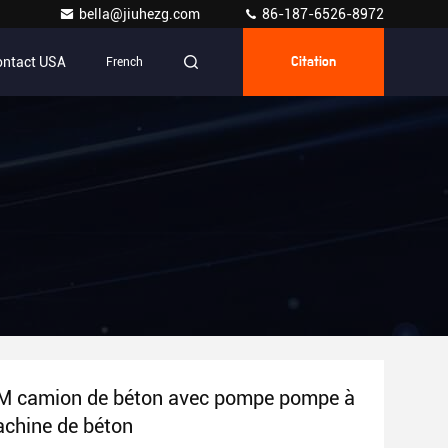
bella@jiuhezg.com
86-187-6526-8972
ontact USA
French
Citation
M camion de béton avec pompe pompe à
chine de béton