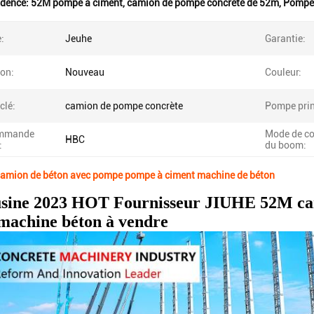
idence:
52M pompe à ciment
,
camion de pompe concrète de 52m
,
Pompes 
:
Jeuhe
Garantie:
ion:
Nouveau
Couleur:
clé:
camion de pompe concrète
Pompe prin
ommande
Mode de 
HBC
:
du boom:
amion de béton avec pompe pompe à ciment machine de béton
usine 2023 HOT Fournisseur JIUHE 52M ca
achine béton à vendre