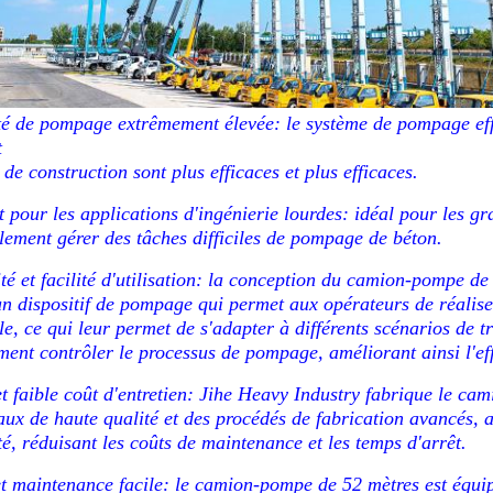
ité de pompage extrêmement élevée: le système de pompage e
t
 de construction sont plus efficaces et plus efficaces.
t pour les applications d'ingénierie lourdes: idéal pour les g
ilement gérer des tâches difficiles de pompage de béton.
ité et facilité d'utilisation: la conception du camion-pompe de
d'un dispositif de pompage qui permet aux opérateurs de réali
le, ce qui leur permet de s'adapter à différents scénarios de t
ment contrôler le processus de pompage, améliorant ainsi l'eff
t faible coût d'entretien: Jihe Heavy Industry fabrique le cam
ux de haute qualité et des procédés de fabrication avancés, as
té, réduisant les coûts de maintenance et les temps d'arrêt.
et maintenance facile: le camion-pompe de 52 mètres est équip