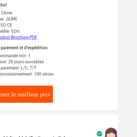
duit
: Chine
e: JIUHE
 ISO CE
dèle: 52m
oduct Brochure PDF
 paiement et d'expédition
commande min: 1
ison: 25 jours ouvrables
 paiement: L/C, T/T
provisionnement: 100 séries
nez le meilleur prix