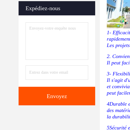
Expédiez-nous
1- Efficac
rapidemen
Les projets
2. Convien
Il peut fac
3- Flexibil
Il s'agit 
et convivia
peut facile
Envoyez
4Durable e
des matéria
la durabili
5Sécurité 