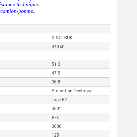
istance technique.
du camion-pompe.
SINOTRUK
440 ch
51.3
47.5
36.8
Proportion électrique
Type RZ
360°
R-X
3000
125