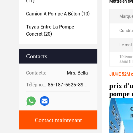
(11)
Mettre en év
Camion À Pompe À Béton
(10)
Marque
Tuyau Entre La Pompe
Condit
Concret
(20)
Le mot 
Contacts
Téléc
sans fil
Contacts:
Mrs. Bella
JIUHE 52M c
Téléphone:
86-187-6526-8972
prix d'
pompe m
Contact maintenant