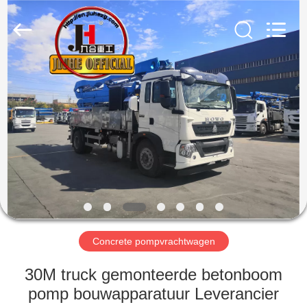
Heavy
Industry
Machinery
Co.,
Ltd.
All
Rights
Reserved.
HUIS
PRODUCTEN
VIDEO'S
VR
TOON
Concrete pompvrachtwagen
ONGEVEER
30M truck gemonteerde betonboom
ONS
pomp bouwapparatuur Leverancier