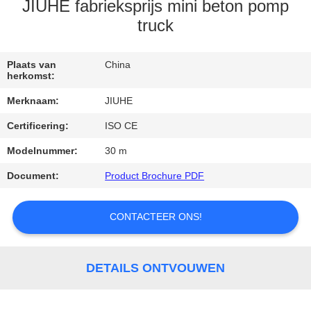
JIUHE fabrieksprijs mini beton pomp
FABRIEKSREIS
truck
KWALITEITSCONTROLE
Plaats van
China
herkomst:
Merknaam:
JIUHE
CONTACT
Certificering:
ISO CE
DE
Modelnummer:
30 m
V.S.
Document:
Product Brochure PDF
VERZOEK
CONTACTEER ONS!
OM
EEN
CITAAT
DETAILS ONTVOUWEN