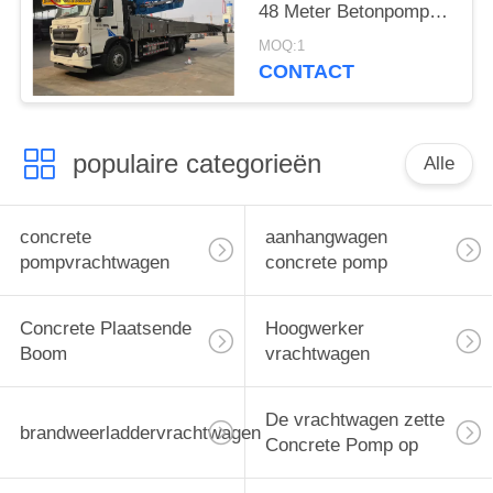
48 Meter Betonpomp
Truck Cement Pump
MOQ:1
Machine
CONTACT
populaire categorieën
Alle
concrete
aanhangwagen
pompvrachtwagen
concrete pomp
Concrete Plaatsende
Hoogwerker
Boom
vrachtwagen
De vrachtwagen zette
brandweerladdervrachtwagen
Concrete Pomp op