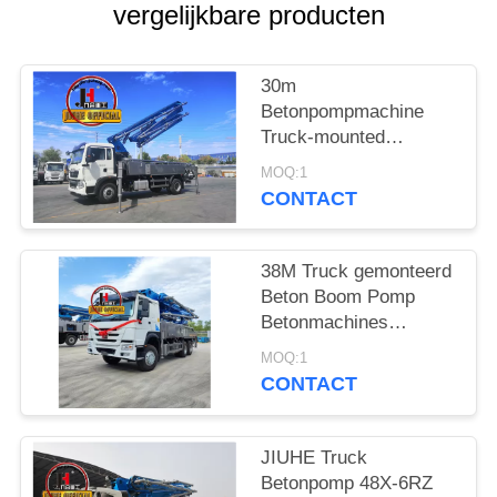
SITEMAP
vergelijkbare producten
PRIVACYBELEID
30m
Betonpompmachine
Truck-mounted
Concrete Boom Pump
MOQ:1
Trucks 30m 38m 48m
CONTACT
52m 56m 58m 62m
70m
38M Truck gemonteerd
Beton Boom Pomp
Betonmachines
Hydraulische Beton
MOQ:1
Pomp Truck
CONTACT
JIUHE Truck
Betonpomp 48X-6RZ