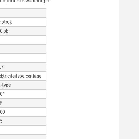
omptruck te waarborgen.
notruk
0 pk
.7
ektriciteitspercentage
-type
0°
R
00
5