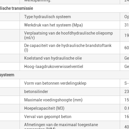
Werkspanning:
24
lische transmissie
Type hydraulisch systeem
Op
Werkdruk van het systeem (Mpa)
31
Verplaatsing van de hoofdhydraulische oliepomp
19
(ml/r)
De capaciteit van de hydraulische brandstoftank
60
(l)
Koelstand van hydraulische olie
Ge
Hoog-laagdrukoverwisselventiel
Ge
systeem
Vorm van betonnen verdelingsklep
S-
betonsilinder
23
Maximale voedingshoogte (mm)
15
Hoepelcapaciteit (M3)
0.
Verval van gepompt beton
16
Afmetingen van de maximaal toegestane
40