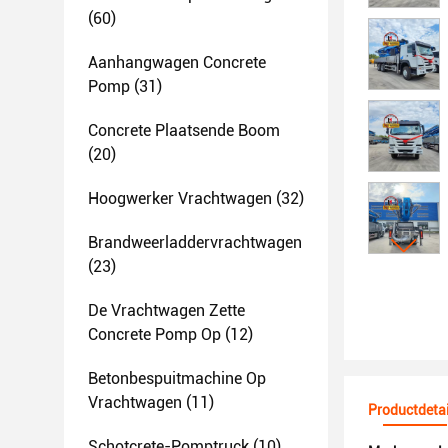
(60)
Aanhangwagen Concrete
Pomp
(31)
Concrete Plaatsende Boom
(20)
Hoogwerker Vrachtwagen
(32)
Brandweerladdervrachtwagen
(23)
De Vrachtwagen Zette
Concrete Pomp Op
(12)
Betonbespuitmachine Op
Vrachtwagen
(11)
Productdetai
Schotcrete-Pomptruck
(10)