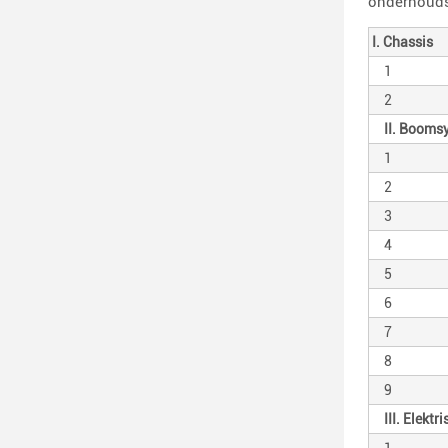
onderhouds
I. Chassis
1
2
II. Booms
1
2
3
4
5
6
7
8
9
III. Elekt