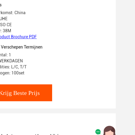
s
rkomst: China
IUHE
 ISO CE
: 38M
oduct Brochure PDF
t Verschepen Termijnen
tal: 1
5 WERKDAGEN
ties: L/C, T/T
ogen: 100set
Krijg Beste Prijs