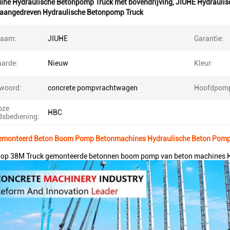
ihé Hydraulische Betonpomp Truck met bovendrijving
,
JIUHE Hydraulis
 aangedreven Hydraulische Betonpomp Truck
naam:
JIUHE
Garantie:
arde:
Nieuw
Kleur:
lwoord:
concrete pompvrachtwagen
Hoofdpom
oze
HBC
dsbediening:
emonteerd Beton Boom Pomp Betonmachines Hydraulische Beton Pomp
op 38M Truck gemonteerde betonnen boom pomp van beton machines H