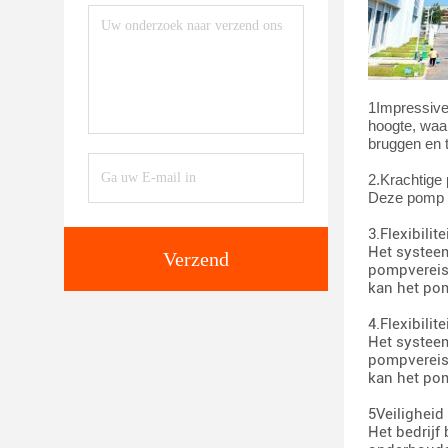
1Impressive
hoogte, waa
bruggen en 
2.
Krachtige
Deze pomp v
3.Flexibili
Het systeem
Verzend
pompvereis
kan het po
4.Flexibili
Het systeem
pompvereis
kan het po
5Veiligheid
Het bedrijf