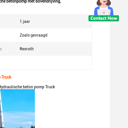
che betonpomp met bovendrijving
,
1 jaar
Zoals gevraagd
p:
Rexroth
 Truck
ydraulische beton pomp Truck