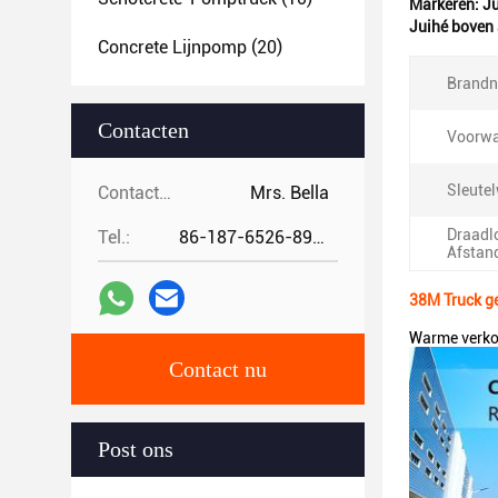
Markeren:
Ju
Juihé boven
Concrete Lijnpomp
(20)
Brand
Contacten
Voorwa
Sleute
Contacten:
Mrs. Bella
Draadl
Tel.:
86-187-6526-8972
Afstan
38M Truck g
Warme verko
Contact nu
Post ons