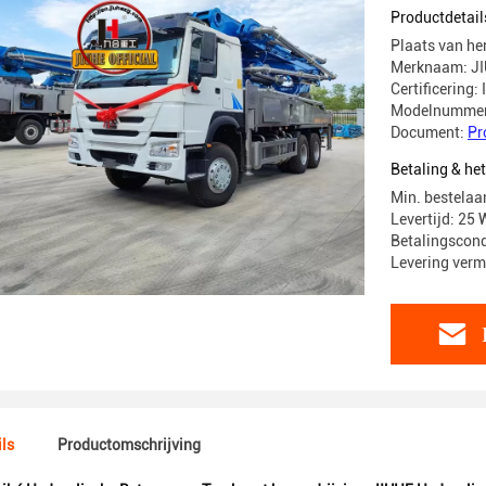
Productdetail
Plaats van he
Merknaam: J
Certificering:
Modelnummer
Document:
Pr
Betaling & he
Min. bestelaan
Levertijd: 2
Betalingscondi
Levering verm
ls
Productomschrijving