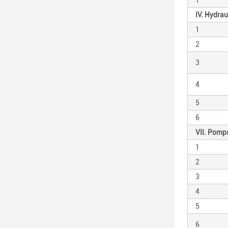
1
IV. Hydrau
1
2
3
4
5
6
VII. Pomp
1
2
3
4
5
6