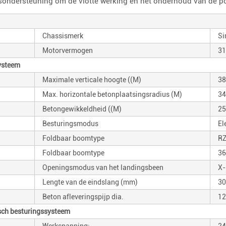
ondersteuning om de vlotte werking en het onderhoud van de p
Chassismerk
Si
Motorvermogen
31
ysteem
Maximale verticale hoogte ((M)
38
Max. horizontale betonplaatsingsradius (M)
34
Betongewikkeldheid ((M)
25
Besturingsmodus
El
Foldbaar boomtype
RZ
Foldbaar boomtype
36
Openingsmodus van het landingsbeen
X-
Lengte van de eindslang (mm)
30
Beton afleveringspijp dia.
12
risch besturingssysteem