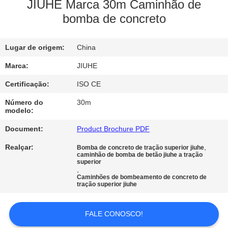
NÓS
JIUHE Marca 30m Caminhão de
bomba de concreto
EXCURSÃO
Lugar de origem:
China
DA
FÁBRICA
Marca:
JIUHE
Certificação:
ISO CE
CONTROLE
Número do
30m
modelo:
DA
Document:
Product Brochure PDF
QUALIDADE
Realçar:
,
Bomba de concreto de tração superior jiuhe
caminhão de bomba de betão jiuhe a tração
superior
CONTATO
,
Caminhões de bombeamento de concreto de
E.U.
tração superior jiuhe
PEÇA
FALE CONOSCO!