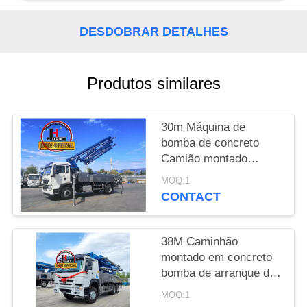
UMAS
CITAÇÕES
DESDOBRAR DETALHES
MAPA
Produtos similares
DO
SITE
30m Máquina de
bomba de concreto
POLÍTICA
Camião montado
Camiões de bomba de
DE
MOQ:1
concreto 30m 38m 48m
CONTACT
PRIVACIDADE
52m 56m 58m 62m
70m
38M Caminhão
montado em concreto
bomba de arranque de
máquinas de concreto
MOQ:1
hidráulico Caminhão de