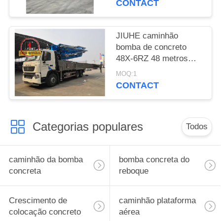
CONTACT
bombeamento de
concreto
JIUHE caminhão
bomba de concreto
48X-6RZ 48 metros
bomba de concreto
MOQ:1
caminhão bomba de
CONTACT
cimento máquina
Categorias populares
Todos
caminhão da bomba
bomba concreta do
concreta
reboque
Crescimento de
caminhão plataforma
colocação concreto
aérea