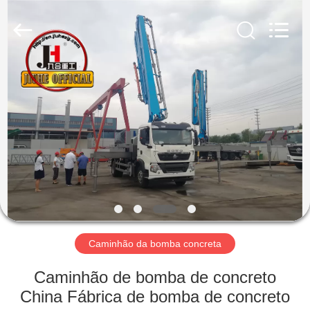
Jiuhe
Heavy
Industry
Machinery
Co.,
Ltd.
All
Rights
CASA
Reserved.
PRODUTOS
VÍDEOS
MOSTRA
DE
VR
Caminhão da bomba concreta
Caminhão de bomba de concreto
SOBRE
China Fábrica de bomba de concreto