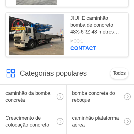
bombeamento de
concreto
JIUHE caminhão
bomba de concreto
48X-6RZ 48 metros
bomba de concreto
MOQ:1
caminhão bomba de
CONTACT
cimento máquina
Categorias populares
Todos
caminhão da bomba
bomba concreta do
concreta
reboque
Crescimento de
caminhão plataforma
colocação concreto
aérea