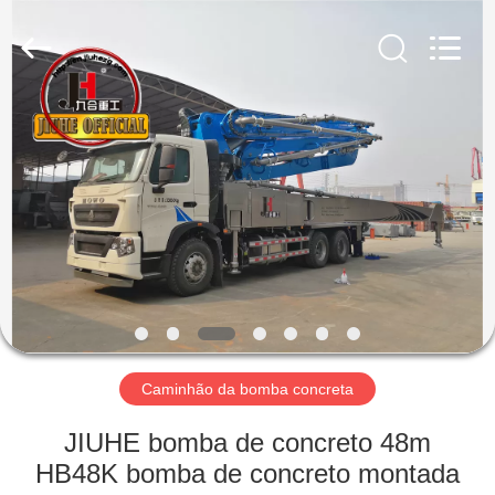
Jiuhe
Heavy
Industry
Machinery
Co.,
Ltd.
All
Rights
CASA
Reserved.
PRODUTOS
VÍDEOS
MOSTRA
DE
VR
Caminhão da bomba concreta
JIUHE bomba de concreto 48m
SOBRE
HB48K bomba de concreto montada