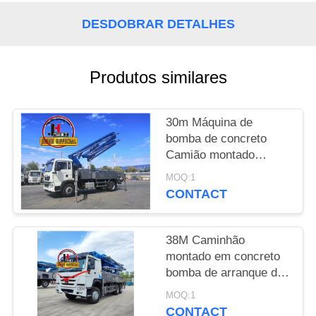
UMAS
DESDOBRAR DETALHES
CITAÇÕES
MAPA
Produtos similares
DO
SITE
30m Máquina de
bomba de concreto
Camião montado
POLÍTICA
Camiões de bomba de
MOQ:1
DE
concreto 30m 38m 48m
CONTACT
52m 56m 58m 62m
PRIVACIDADE
70m
38M Caminhão
montado em concreto
bomba de arranque de
máquinas de concreto
MOQ:1
hidráulico Caminhão de
CONTACT