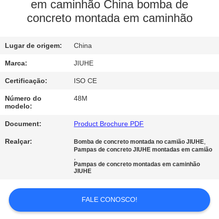
NÓS
em caminhão China bomba de
concreto montada em caminhão
EXCURSÃO
Lugar de origem:
China
DA
FÁBRICA
Marca:
JIUHE
Certificação:
ISO CE
CONTROLE
Número do
48M
modelo:
DA
Document:
Product Brochure PDF
QUALIDADE
Realçar:
,
Bomba de concreto montada no camião JIUHE
Pampas de concreto JIUHE montadas em camião
CONTATO
,
Pampas de concreto montadas em caminhão
JIUHE
E.U.
FALE CONOSCO!
PEÇA