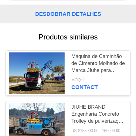
UMAS
CITAÇÕES
DESDOBRAR DETALHES
MAPA
Produtos similares
DO
SITE
Máquina de Caminhão
de Cimento Molhado de
POLÍTICA
Marca Jiuhe para
Venda
DE
MOQ:1
CONTACT
PRIVACIDADE
JIUHE BRAND
Engenharia Concreto
Trolley de pulverização
molhada para túnel
US $155000.00 - 160000.00/ Set MOQ:1