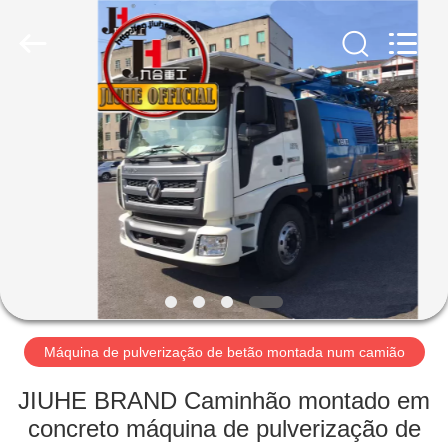
Jiuhe
Heavy
Industry
Machinery
Co.,
Ltd.
All
Rights
CASA
Reserved.
PRODUTOS
VÍDEOS
MOSTRA
DE
VR
Máquina de pulverização de betão montada num camião
JIUHE BRAND Caminhão montado em
SOBRE
concreto máquina de pulverização de