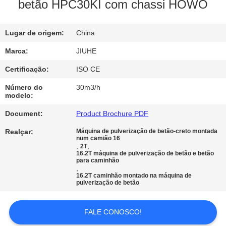
NÓS
betão HPC30KI com chassi HOWO
EXCURSÃO
Lugar de origem:
China
DA
Marca:
JIUHE
FÁBRICA
Certificação:
ISO CE
Número do
30m3/h
modelo:
CONTROLE
DA
Document:
Product Brochure PDF
QUALIDADE
Realçar:
Máquina de pulverização de betão-creto montada
num camião 16
,
,
2T
16.2T máquina de pulverização de betão e betão
para caminhão
CONTATO
,
16.2T caminhão montado na máquina de
E.U.
pulverização de betão
PEÇA
FALE CONOSCO!