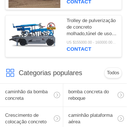
CONTACT
Trolley de pulverização
de concreto
molhado,túnel de uso
de concreto molhado
US $155000.00 - 160000.00/ Set MOQ:1
de pulverização
CONTACT
caminhão máquina de
construção máquina de
pulverização
Categorias populares
Todos
caminhão da bomba
bomba concreta do
concreta
reboque
Crescimento de
caminhão plataforma
colocação concreto
aérea