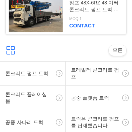
주
펌프 48X-6RZ 48 미터
콘크리트 펌프 트럭 시
세
멘트 펌프 기계
MOQ:1
요
CONTACT
인
모든
용
문
트레일러 콘크리트 펌
콘크리트 펌프 트럭
프
을
요
콘크리트 플레이싱
공중 플랫폼 트럭
붐
구
하
트럭은 콘크리트 펌프
공중 사다리 트럭
를 탑재했습니다
세