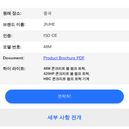
전
원래 장소:
중국
시
JIUHE
브랜드 이름:
회
ISO CE
인증:
48M
모델 번호:
우
Document:
Product Brochure PDF
리
,
하이 라이트:
48M 콘크리트 붐 펌프 트럭
에
,
420HP 콘크리트 붐 펌프 트럭
HBC 콘크리트 펌프 트럭 기계
대
하
연락처!
여
세부 사항 전개
공