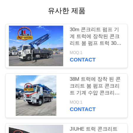
장
유사한 제품
여
30m 콘크리트 펌프 기
행
계 트럭에 장착된 콘크
리트 붐 펌프 트럭 30m
38m 48m 52m 56m
품
MOQ:1
58m 62m 70m
CONTACT
질
관
38M 트럭에 장착 된 콘
크리트 붐 펌프 콘크리
리
트 기계 수압 콘크리트
펌프 트럭
MOQ:1
CONTACT
연
락
JIUHE 트럭 콘크리트