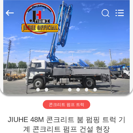
2023
-
2026
Qingdao
Jiuhe
Heavy
Industry
Machinery
집
Co.,
Ltd.
All
Rights
Reserved.
제
품
비
디
콘크리트 펌프 트럭
오
JIUHE 48M 콘크리트 붐 펌핑 트럭 기
VR
계 콘크리트 펌프 건설 현장