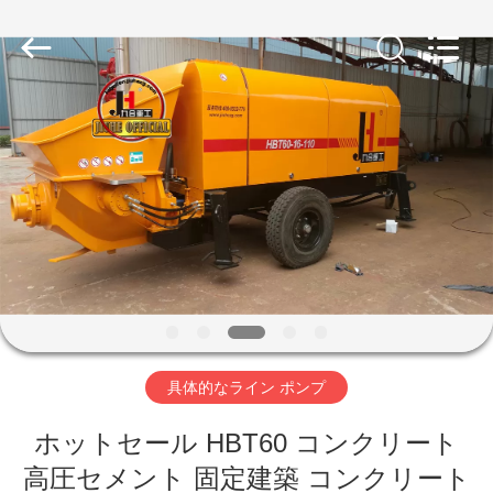
Copyright
©
2023
-
2026
Qingdao
Jiuhe
Heavy
家
Industry
Machinery
Co.,
Ltd.
All
Rights
プ
Reserved.
ロ
ダ
ク
ト
具体的なライン ポンプ
ホットセール HBT60 コンクリート
ビ
高圧セメント 固定建築 コンクリート