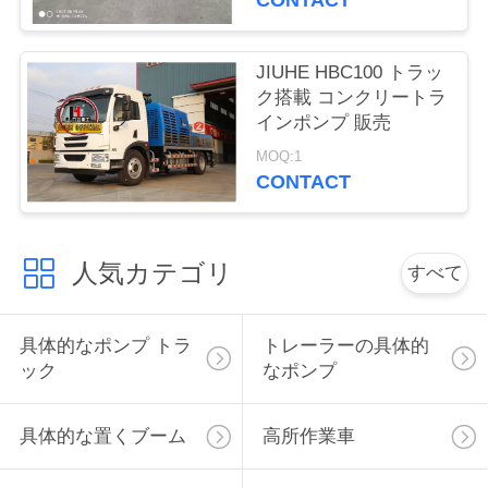
CONTACT
接
JIUHE HBC100 トラッ
触
ク搭載 コンクリートラ
インポンプ 販売
米
MOQ:1
国
CONTACT
引
人気カテゴリ
すべて
用
を
具体的なポンプ トラ
トレーラーの具体的
ック
なポンプ
要
求
具体的な置くブーム
高所作業車
し