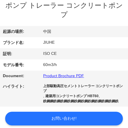
デ
ポンプ トレーラー コンクリートポン
オ
プ
VR
起源の場所:
中国
シ
JIUHE
ブランド名:
ョ
ISO CE
証明:
ー
60m3/h
モデル番号:
Document:
Product Brochure PDF
私
ハイライト:
上部駆動高圧セメントトレーラー コンクリートポン
プ
達
,
,
建築用コンクリートポンプ HBT60
鉄鋼鋼鉄鋼鉄鋼鉄鋼鉄鋼鉄鋼鉄鋼鉄鋼鉄鋼鉄鋼鉄
に
つ
お問い合わせ!