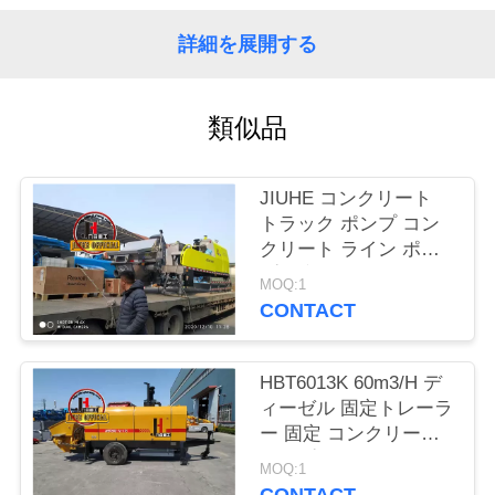
い
て
詳細を展開する
工
類似品
場
JIUHE コンクリート
旅
トラック ポンプ コン
クリート ライン ポン
行
プ 上部 トラック 搭載
MOQ:1
コンクリート ライン
CONTACT
ポンプ コンクリート
品
トラック
質
HBT6013K 60m3/H デ
ィーゼル 固定トレーラ
管
ー 固定 コンクリート
ポンプ
理
MOQ:1