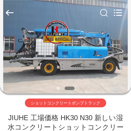
Copyright
©
2023
-
2026
Qingdao
Jiuhe
Heavy
家
Industry
Machinery
Co.,
Ltd.
All
Rights
プ
Reserved.
ロ
ダ
ク
ト
ショットコンクリートポンプトラック
JIUHE 工場価格 HK30 N30 新しい湿
ビ
水コンクリートショットコンクリー