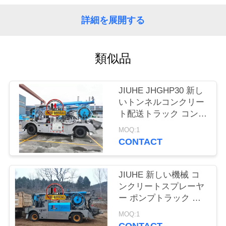
い
て
詳細を展開する
工
類似品
場
JIUHE JHGHP30 新し
旅
いトンネルコンクリー
ト配送トラック コンク
行
リート噴霧用 SPM500
MOQ:1
Wetkret
CONTACT
品
質
JIUHE 新しい機械 コ
ンクリートスプレーヤ
管
ー ポンプトラック 湿
ったコンクリート ショ
理
MOQ:1
ットコンクリート