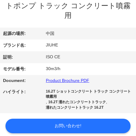
デ
トポンプ トラック コンクリート噴霧
オ
用
VR
起源の場所:
中国
シ
JIUHE
ブランド名:
ョ
ISO CE
証明:
ー
30m3/h
モデル番号:
Document:
Product Brochure PDF
私
ハイライト:
16.2T ショットコンクリート トラック コンクリート
噴霧用
達
,
,
16.2T 濡れたコンクリートトラック
濡れたコンクリートトラック 16.2T
に
つ
お問い合わせ!