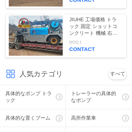
CONTACT
接
JIUHE 工場価格 トラ
触
ック 固定 ショットコ
ンクリート 機械 右駆
米
動線 コンクリートポン
MOQ:1
プ トラック 固定 濡れ
国
CONTACT
ショットコンクリート
機械
引
人気カテゴリ
すべて
用
を
具体的なポンプ トラ
トレーラーの具体的
ック
なポンプ
要
求
具体的な置くブーム
高所作業車
し