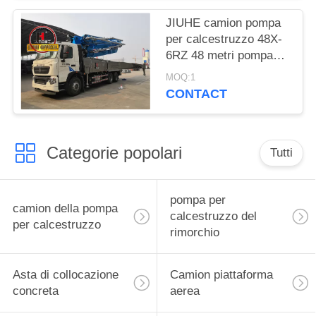
JIUHE camion pompa
per calcestruzzo 48X-
6RZ 48 metri pompa
per calcestruzzo
MOQ:1
camion pompa per
CONTACT
cemento
Categorie popolari
Tutti
pompa per
camion della pompa
calcestruzzo del
per calcestruzzo
rimorchio
Asta di collocazione
Camion piattaforma
concreta
aerea