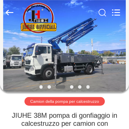
Qingdao
Jiuhe
Heavy
Industry
Machinery
Co.,
Ltd.
All
CASA
Rights
Reserved.
PRODOTTI
VIDEO
MANIFESTAZIONE
DI
VR
Camion della pompa per calcestruzzo
JIUHE 38M pompa di gonfiaggio in
CIRCA
calcestruzzo per camion con