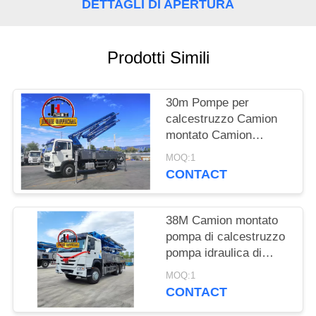
RICHIEDA
DETTAGLI DI APERTURA
UNA
CITAZIONE
Prodotti Simili
MAPPA
30m Pompe per
DEL
calcestruzzo Camion
montato Camion
SITO
pompe per
MOQ:1
calcestruzzo 30m 38m
CONTACT
NORME
48m 52m 56m 58m
62m 70m
SULLA
38M Camion montato
PRIVACY
pompa di calcestruzzo
pompa idraulica di
calcestruzzo
MOQ:1
CONTACT