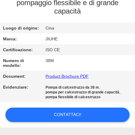
NOI
pompaggio flessibile e di grande
capacità
GIRO
Luogo di origine:
Cina
DELLA
FABBRICA
Marca:
JIUHE
Certificazione:
ISO CE
CONTROLLO
Numero di
38M
modello:
DI
Document:
Product Brochure PDF
QUALITÀ
Evidenziare:
,
Pompa di calcestruzzo da 38 m
,
pompa per calcestruzzo di grande capacità
CONTATTO
pompa flessibile di calcestruzzo
STATI
CONTATTACI!
UNITI