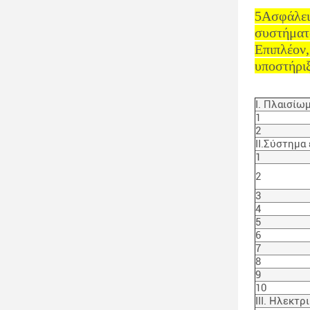
5Ασφάλεια
συστήματ
Επιπλέον,
υποστήριξ
Ι. Πλαισίω
1
2
ΙΙ.Σύστημα
1
2
3
4
5
6
7
8
9
10
ΙΙΙ. Ηλεκτ