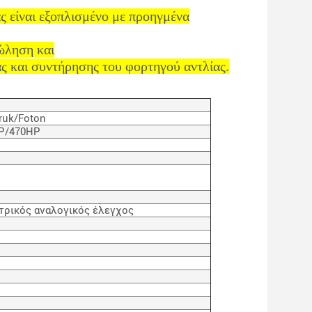
 είναι εξοπλισμένο με προηγμένα
πώληση και
ας και συντήρησης του φορτηγού αντλίας.
ruk/Foton
P/470HP
τρικός αναλογικός έλεγχος