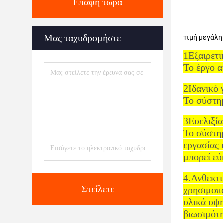
Επαφή τώρα
Μας ταχυδρομήστε
τιμή μεγάλη
1Εξαιρετι
Το έργο α
2Ιδανικό 
Το σύστημ
3Ευελιξία
Το σύστημ
εργασίας 
μπορεί εύ
4.Ανθεκτι
Στείλετε
χρησιμοπ
υλικά υψη
βιωσιμότη