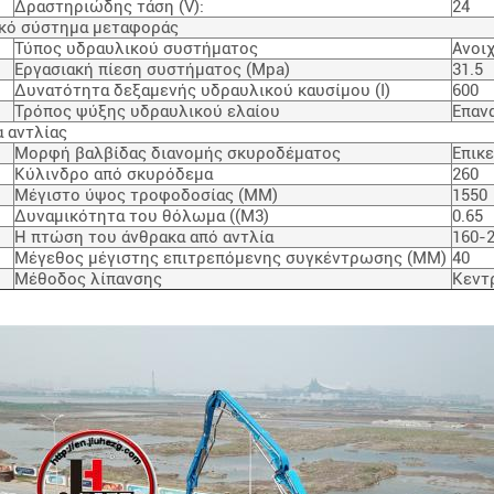
Δραστηριώδης τάση (V):
24
ικό σύστημα μεταφοράς
Τύπος υδραυλικού συστήματος
Ανοι
Εργασιακή πίεση συστήματος (Mpa)
31.5
Δυνατότητα δεξαμενής υδραυλικού καυσίμου (I)
600
Τρόπος ψύξης υδραυλικού ελαίου
Επαν
α αντλίας
Μορφή βαλβίδας διανομής σκυροδέματος
Επικ
Κύλινδρο από σκυρόδεμα
260
Μέγιστο ύψος τροφοδοσίας (MM)
1550
Δυναμικότητα του θόλωμα ((M3)
0.65
Η πτώση του άνθρακα από αντλία
160-
Μέγεθος μέγιστης επιτρεπόμενης συγκέντρωσης (MM)
40
Μέθοδος λίπανσης
Κεντ