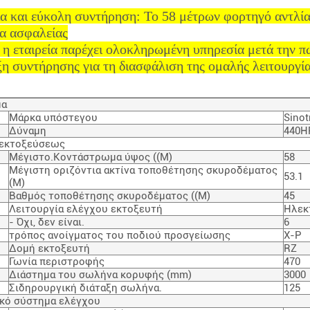
 και εύκολη συντήρηση: Το 58 μέτρων φορτηγό αντλίας
α ασφαλείας
 η εταιρεία παρέχει ολοκληρωμένη υπηρεσία μετά την 
η συντήρησης για τη διασφάλιση της ομαλής λειτουργί
μα
Μάρκα υπόστεγου
Sinot
Δύναμη
440H
 εκτοξεύσεως
Μέγιστο.Κοντάστρωμα ύψος ((M)
58
Μέγιστη οριζόντια ακτίνα τοποθέτησης σκυροδέματος
53.1
(M)
Βαθμός τοποθέτησης σκυροδέματος ((M)
45
Λειτουργία ελέγχου εκτοξευτή
Ηλεκ
- Όχι, δεν είναι.
6
τρόπος ανοίγματος του ποδιού προσγείωσης
Χ-Ρ
Δομή εκτοξευτή
RZ
Γωνία περιστροφής
470
Διάστημα του σωλήνα κορυφής (mm)
3000
Σιδηρουργική διάταξη σωλήνα.
125
ρικό σύστημα ελέγχου