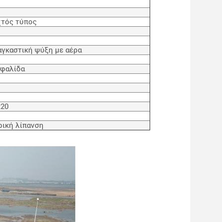
χτός τύπος
αγκαστική ψύξη με αέρα
εφαλίδα
220
ρική λίπανση