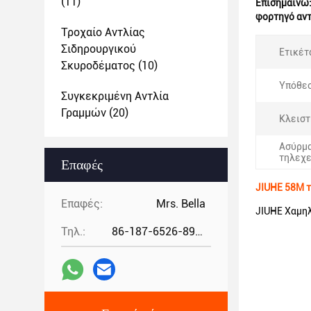
(11)
Επισημαίνω
φορτηγό αν
Τροχαίο Αντλίας
Σιδηρουργικού
Ετικέτ
Σκυροδέματος
(10)
Υπόθεσ
Συγκεκριμένη Αντλία
Γραμμών
(20)
Κλειστ
Ασύρμ
τηλεχε
Επαφές
JIUHE 58M τ
Επαφές:
Mrs. Bella
JIUHE Χαμη
Τηλ.:
86-187-6526-8972