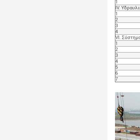
1
IV. Υδραυλ
1
2
3
4
VI. Σύστημ
1
2
3
4
5
6
7