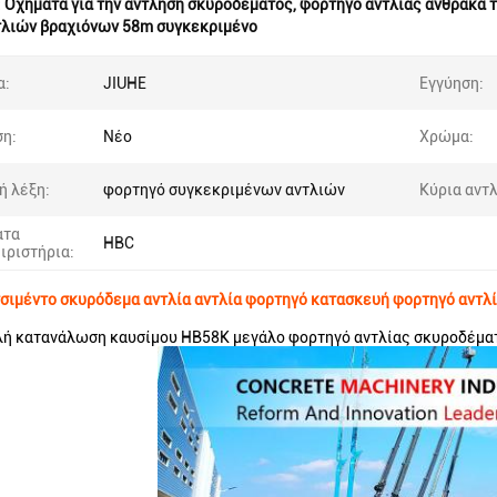
:
Οχήματα για την άντληση σκυροδέματος
,
φορτηγό αντλίας άνθρακα 
τλιών βραχιόνων 58m συγκεκριμένο
α:
JIUHE
Εγγύηση:
η:
Νέο
Χρώμα:
ή λέξη:
φορτηγό συγκεκριμένων αντλιών
Κύρια αντλ
ατα
HBC
ιριστήρια:
σιμέντο σκυρόδεμα αντλία αντλία φορτηγό κατασκευή φορτηγό αντλ
λή κατανάλωση καυσίμου HB58K μεγάλο φορτηγό αντλίας σκυροδέμα