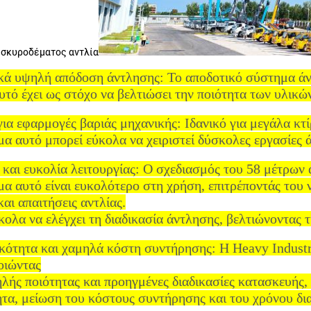
 σκυροδέματος αντλία
κά υψηλή απόδοση άντλησης: Το αποδοτικό σύστημα άν
υτό έχει ως στόχο να βελτιώσει την ποιότητα των υλικώ
για εφαρμογές βαριάς μηχανικής: Ιδανικό για μεγάλα κ
α αυτό μπορεί εύκολα να χειριστεί δύσκολες εργασίες
 και ευκολία λειτουργίας: Ο σχεδιασμός του 58 μέτρων α
α αυτό είναι ευκολότερο στη χρήση, επιτρέποντάς του 
και απαιτήσεις αντλίας.
κολα να ελέγχει τη διαδικασία άντλησης, βελτιώνοντας 
κότητα και χαμηλά κόστη συντήρησης: Η Heavy Industr
οιώντας
λής ποιότητας και προηγμένες διαδικασίες κατασκευής, 
τα, μείωση του κόστους συντήρησης και του χρόνου δια