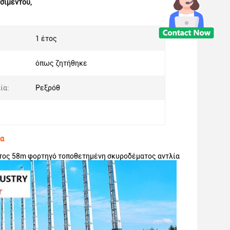
τσιμέντου
,
1 έτος
όπως ζητήθηκε
ία:
Ρεξρόθ
ία
τος 58m φορτηγό τοποθετημένη σκυροδέματος αντλία