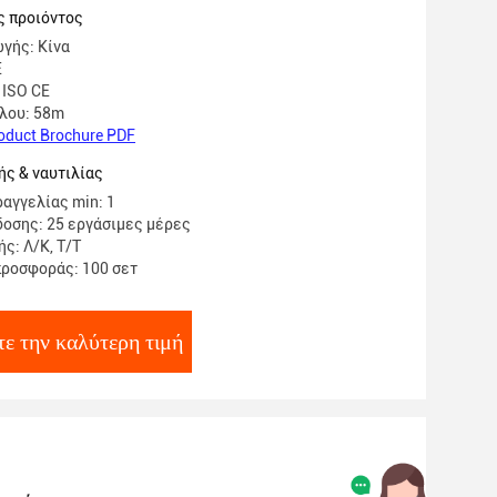
ς προιόντος
γής: Κίνα
E
 ISO CE
λου: 58m
oduct Brochure PDF
ς & ναυτιλίας
αγγελίας min: 1
οσης: 25 εργάσιμες μέρες
ς: Λ/Κ, Τ/Τ
ροσφοράς: 100 σετ
ε την καλύτερη τιμή