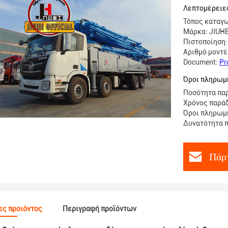
Λεπτομέρειε
Τόπος καταγω
Μάρκα: JIUH
Πιστοποίηση:
Αριθμό μοντέ
Document:
Pr
Όροι πληρωμή
Ποσότητα παρ
Χρόνος παράδ
Όροι πληρωμή
Δυνατότητα π
Πάρτ
ες προιόντος
Περιγραφή προϊόντων