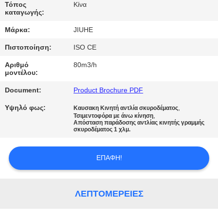
Τόπος
Κίνα
καταγωγής:
ΓΎΡΟΣ
Μάρκα:
JIUHE
ΕΡΓΟΣΤΑΣΊΩΝ
Πιστοποίηση:
ISO CE
ΠΟΙΟΤΙΚΌΣ
Αριθμό
80m3/h
μοντέλου:
ΈΛΕΓΧΟΣ
Document:
Product Brochure PDF
Υψηλό φως:
,
ΕΠΑΦΉ
Καυσακη Κινητή αντλία σκυροδέματος
,
Τσιμεντοφόρα με άνω κίνηση
Απόσταση παράδοσης αντλίας κινητής γραμμής
ΗΠΑ
σκυροδέματος 1 χλμ.
ΖΗΤΉΣΤΕ
ΕΠΑΦΉ!
ΈΝΑ
ΑΠΌΣΠΑΣΜΑ
ΛΕΠΤΟΜΈΡΕΙΕΣ