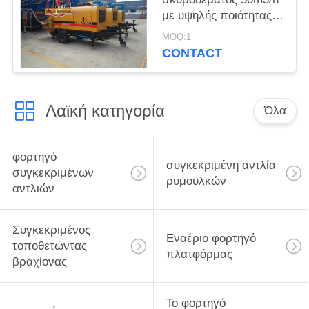
με υψηλής ποιότητας
ρυμουλκούμενο αντλία
MOQ:1
σκυροδέματος με
CONTACT
πιστοποιητικό ISO CE
Λαϊκή κατηγορία
Όλα
φορτηγό
συγκεκριμένη αντλία
συγκεκριμένων
ρυμουλκών
αντλιών
Συγκεκριμένος
Εναέριο φορτηγό
τοποθετώντας
πλατφόρμας
βραχίονας
Το φορτηγό