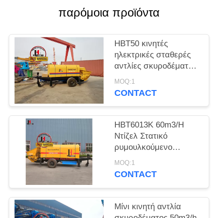
SITEMAP
παρόμοια προϊόντα
ΠΟΛΙΤΙΚΉ
HBT50 κινητές
ΜΥΣΤΙΚΌΤΗΤΑΣ
ηλεκτρικές σταθερές
αντλίες σκυροδέματος
υδραυλική αντλία
MOQ:1
ομαδική αντλία
CONTACT
σολενοειδής
ρυμούλκηση πίσω από
αντλία ρυμουλκούμενο
HBT6013K 60m3/H
αντλία σκυροδέματος
Ντίζελ Στατικό
ρυμουλκούμενο
Εγκατασκευασμένη
MOQ:1
αντλία σκυροδέματος
CONTACT
Μίνι κινητή αντλία
σκυροδέματος 50m3/h