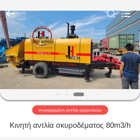
Jiuhe
Heavy
Industry
Machinery
Co.,
Ltd.
All
Rights
ΣΠΊΤΙ
Reserved.
ΠΡΟΪΌΝΤΑ
ΒΊΝΤΕΟ
VR
ΠΑΡΟΥΣΙΆΣΤΕ
συγκεκριμένη αντλία ρυμουλκών
ΠΕΡΊΠΟΥ
Κινητή αντλία σκυροδέματος 80m3/h
ΕΜΕΊΣ