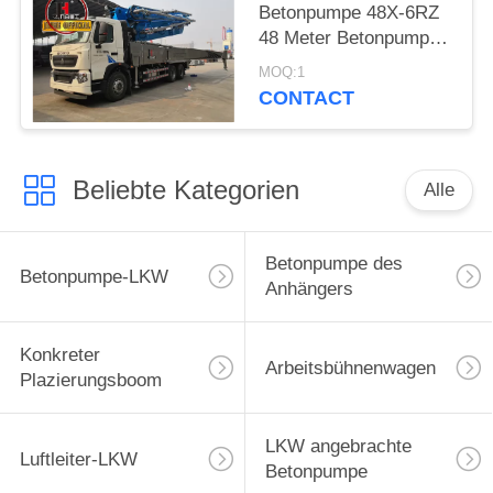
Betonpumpe 48X-6RZ
48 Meter Betonpumpe
LKW Zementpumpe
MOQ:1
Maschine
CONTACT
Beliebte Kategorien
Alle
Betonpumpe des
Betonpumpe-LKW
Anhängers
Konkreter
Arbeitsbühnenwagen
Plazierungsboom
LKW angebrachte
Luftleiter-LKW
Betonpumpe