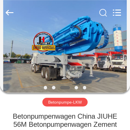
Heavy
Industry
Machinery
Co.,
Ltd.
All
Rights
Reserved.
HAUS
PRODUKTE
VIDEOS
VR-
SHOW
Betonpumpe-LKW
ÜBER
Betonpumpenwagen China JIUHE
UNS
56M Betonpumpenwagen Zement