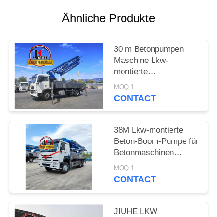
SITEMAP
Ähnliche Produkte
PRIVACY
POLICY
30 m Betonpumpen
Maschine Lkw-
montierte
Betonpumpen Lkw 30
MOQ:1
m 38 m 48 m 52 m 56
CONTACT
m 58 m 62 m 70 m
38M Lkw-montierte
Beton-Boom-Pumpe für
Betonmaschinen
Hydraulikbeton-Pumpe
MOQ:1
Lkw
CONTACT
JIUHE LKW