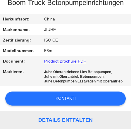
Boom Truck Betonpumpeinrichtungen
FABRIK-
AUSFLUG
Herkunftsort:
China
Markenname:
JIUHE
QUALITÄTSKONTROLLE
Zertifizierung:
ISO CE
Modellnummer:
56m
KONTAKT
Document:
Product Brochure PDF
US
Markieren:
,
Juhe Oberantriebene Lkw Betonpumpen
,
Juhe mit Oberantrieb Betonpumpen
Juhe Betonpumpen Lastwagen mit Oberantrieb
FORDERN
SIE
KONTAKT!
EIN
ZITAT
DETAILS ENTFALTEN