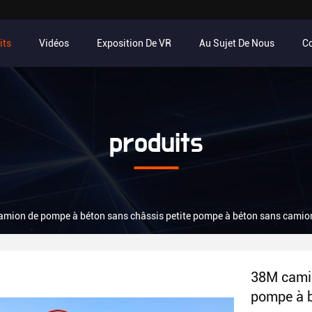
its
Vidéos
Exposition De VR
Au Sujet De Nous
C
produits
mion de pompe à béton sans châssis petite pompe à béton sans camio
38M camio
pompe à 