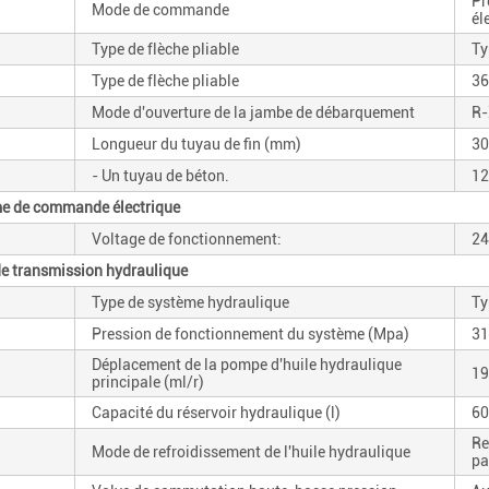
Pr
Mode de commande
él
Type de flèche pliable
Ty
Type de flèche pliable
36
Mode d'ouverture de la jambe de débarquement
R-
Longueur du tuyau de fin (mm)
30
- Un tuyau de béton.
12
ème de commande électrique
Voltage de fonctionnement:
24
e transmission hydraulique
Type de système hydraulique
Ty
Pression de fonctionnement du système (Mpa)
31
Déplacement de la pompe d'huile hydraulique
19
principale (ml/r)
Capacité du réservoir hydraulique (l)
60
Re
Mode de refroidissement de l'huile hydraulique
pa