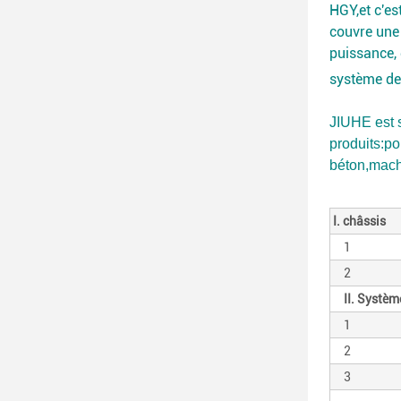
HGY,et c'e
couvre une 
puissance,
système d
JIUHE est s
produits:
po
béton
,
mach
I. châssis
1
2
II. Systè
1
2
3