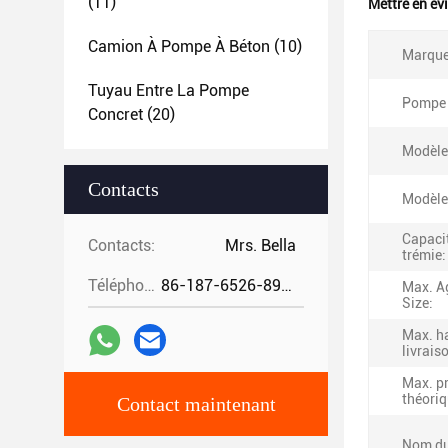
(11)
Mettre en év
Camion À Pompe À Béton
(10)
Marque
Tuyau Entre La Pompe
Pompe 
Concret
(20)
Modèle
Contacts
Modèle
Capacit
Contacts:
Mrs. Bella
trémie:
Téléphone:
86-187-6526-8972
Max. A
Size:
Max. h
livrais
Max. p
théoriq
Contact maintenant
Nom du