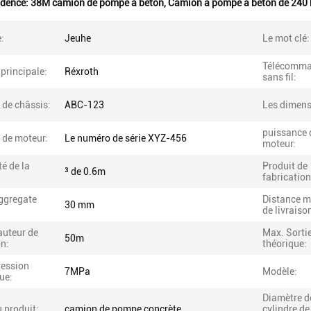
idence:
38M camion de pompe à béton
,
Camion à pompe à béton de 240
:
Jeuhe
Le mot clé:
Télécomm
principale:
Réxroth
sans fil:
 de châssis:
ABC-123
Les dimens
puissance 
 de moteur:
Le numéro de série XYZ-456
moteur:
é de la
Produit de
³ de 0.6m
fabrication
ggregate
Distance 
30 mm
de livraiso
auteur de
Max. Sorti
50m
on:
théorique:
ression
7MPa
Modèle:
ue:
Diamètre d
 produit:
camion de pompe concrète
cylindre de