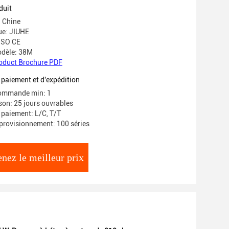
duit
: Chine
e: JIUHE
 ISO CE
dèle: 38M
oduct Brochure PDF
 paiement et d'expédition
commande min: 1
ison: 25 jours ouvrables
 paiement: L/C, T/T
provisionnement: 100 séries
nez le meilleur prix