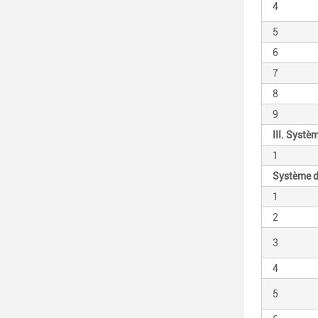
4
5
6
7
8
9
III. Syst
1
Système d
1
2
3
4
5