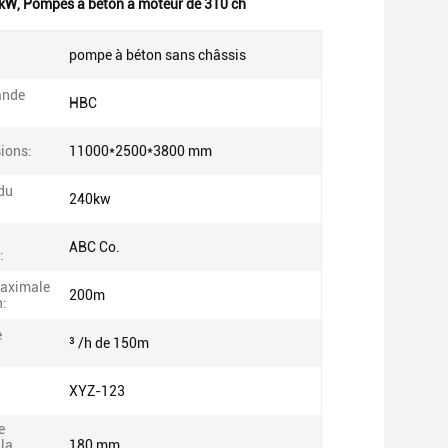
 kW
,
Pompes à béton à moteur de 310 ch
pompe à béton sans châssis
ande
HBC
ions:
11000*2500*3800 mm
du
240kw
ABC Co.
:
maximale
200m
n:
e
³ /h de 150m
XYZ-123
e
 la
180 mm