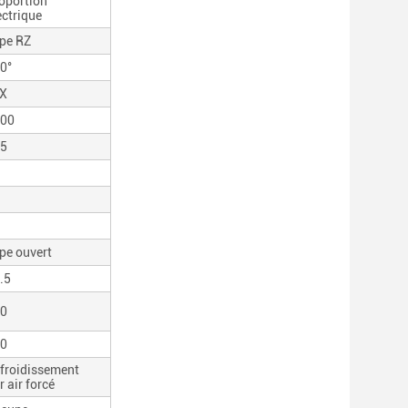
oportion
ectrique
pe RZ
0°
X
00
5
pe ouvert
.5
0
0
froidissement
r air forcé