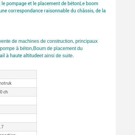
nt le pompage et le placement de bétonLe boom
n d'une correspondance raisonnable du châssis, de la
s-vente de machines de construction, principaux
 pompe à béton
,
Boum de placement du
il à haute altitude
et ainsi de suite.
notruk
0 ch
.7