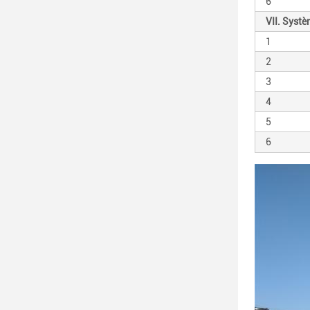
6
VII. Syst
1
2
3
4
5
6