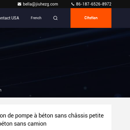
bella@jiuhezg.com
86-187-6526-8972
ontact USA
French
Citation
n
n de pompe à béton sans châssis petite
béton sans camion