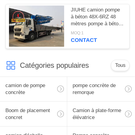
LA
JIUHE camion pompe
VIE
à béton 48X-6RZ 48
PRIVÉE
mètres pompe à béton
camion pompe à
MOQ:1
ciment machine
CONTACT
Catégories populaires
Tous
camion de pompe
pompe concrète de
concrète
remorque
Boom de placement
Camion à plate-forme
concret
élévatrice