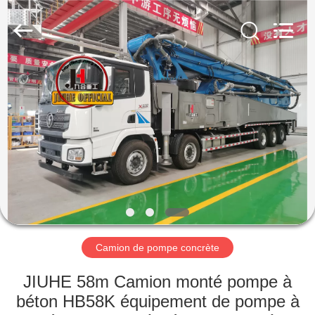
Jiuhe
Heavy
Industry
Machinery
Co.,
Ltd.
All
Rights
MAISON
Reserved.
PRODUITS
VIDÉOS
EXPOSITION
DE
VR
Camion de pompe concrète
JIUHE 58m Camion monté pompe à
AU
béton HB58K équipement de pompe à