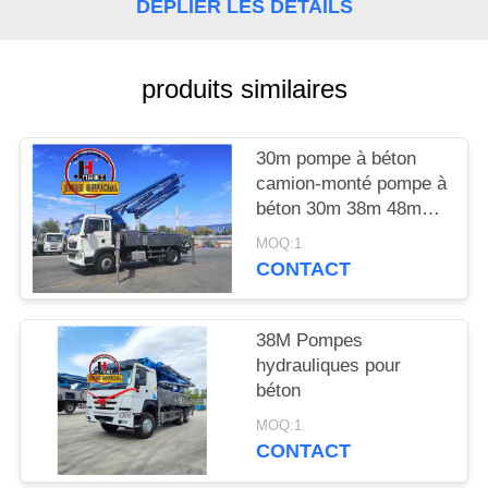
DEMANDEZ
DÉPLIER LES DÉTAILS
UNE
CITATION
produits similaires
PLAN
30m pompe à béton
DU
camion-monté pompe à
béton 30m 38m 48m
SITE
52m 56m 58m 62m
MOQ:1
70m
CONTACT
POLITIQUE
EN
38M Pompes
MATIÈRE
hydrauliques pour
béton
DE
PROTECTION
MOQ:1
CONTACT
DE