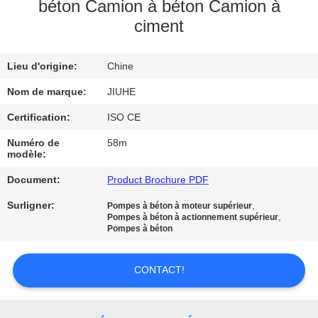
SUJET
béton Camion à béton Camion à
ciment
DE
NOUS
Lieu d'origine:
Chine
VISITE
Nom de marque:
JIUHE
D'USINE
Certification:
ISO CE
Numéro de
58m
modèle:
CONTRÔLE
Document:
Product Brochure PDF
DE
Surligner:
,
QUALITÉ
Pompes à béton à moteur supérieur
,
Pompes à béton à actionnement supérieur
Pompes à béton
CONTACT
CONTACT!
USA