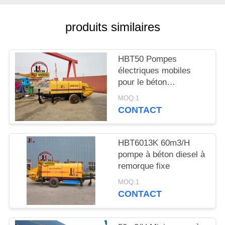
DEMANDEZ
UNE
produits similaires
CITATION
HBT50 Pompes
PLAN
électriques mobiles
pour le béton
DU
stationnaires Pompes
SITE
MOQ:1
hydrauliques Solénoïde
CONTACT
groupe remorque
derrière la pompe
POLITIQUE
Trailer Pompes pour le
HBT6013K 60m3/H
EN
béton
pompe à béton diesel à
MATIÈRE
remorque fixe
DE
MOQ:1
CONTACT
PROTECTION
DE