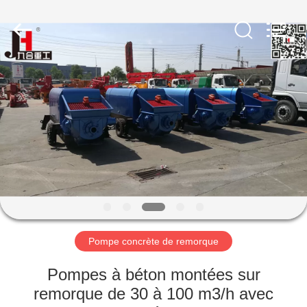
Jiuhe
Heavy
Industry
Machinery
Co.,
Ltd.
All
Rights
MAISON
Reserved.
PRODUITS
VIDÉOS
EXPOSITION
DE
VR
Pompe concrète de remorque
Pompes à béton montées sur
AU
remorque de 30 à 100 m3/h avec