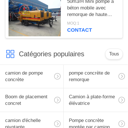
50m3/H Mini pompe à
LA
béton mobile avec
VIE
remorque de haute
qualité pompe à béton
PRIVÉE
MOQ:1
avec certificat ISO CE
CONTACT
Catégories populaires
Tous
camion de pompe
pompe concrète de
concrète
remorque
Boom de placement
Camion à plate-forme
concret
élévatrice
camion d'échelle
Pompe concrète
pivotante
montée par camion