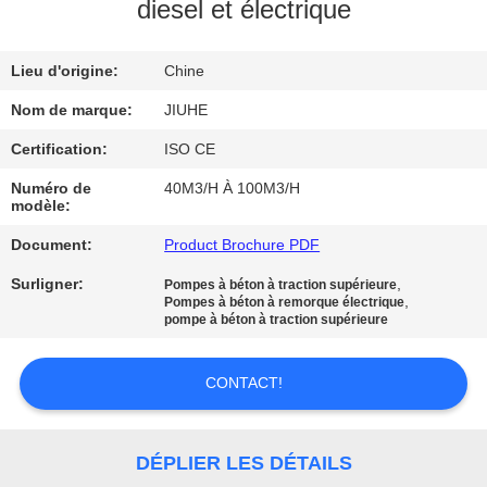
SUJET
diesel et électrique
DE
Lieu d'origine:
Chine
NOUS
Nom de marque:
JIUHE
VISITE
Certification:
ISO CE
D'USINE
Numéro de
40M3/H À 100M3/H
modèle:
CONTRÔLE
Document:
Product Brochure PDF
DE
Surligner:
,
Pompes à béton à traction supérieure
,
Pompes à béton à remorque électrique
QUALITÉ
pompe à béton à traction supérieure
CONTACT!
CONTACT
USA
DÉPLIER LES DÉTAILS