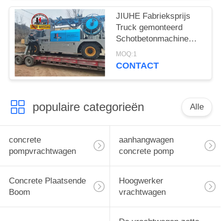
JIUHE Fabrieksprijs
Truck gemonteerd
Schotbetonmachine
Rechter rijdlijn
MOQ:1
Betonpomp Truck
CONTACT
gemonteerd nat
Schotbetonmachine
populaire categorieën
Alle
concrete
aanhangwagen
pompvrachtwagen
concrete pomp
Concrete Plaatsende
Hoogwerker
Boom
vrachtwagen