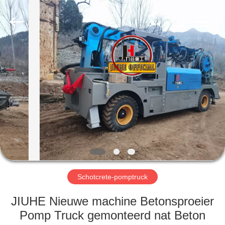
Heavy
Industry
Machinery
Co.,
Ltd.
All
Rights
Reserved.
HUIS
PRODUCTEN
VIDEO'S
VR
TOON
Schotcrete-pomptruck
ONGEVEER
JIUHE Nieuwe machine Betonsproeier
ONS
Pomp Truck gemonteerd nat Beton