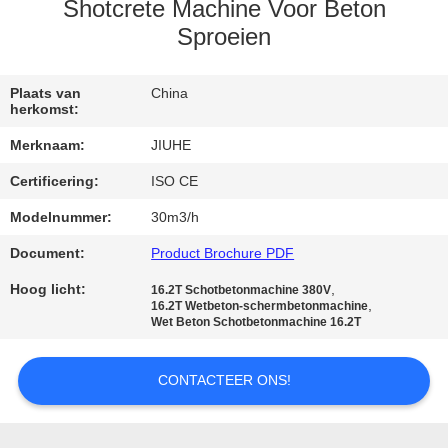
Shotcrete Machine Voor Beton
FABRIEKSREIS
Sproeien
KWALITEITSCONTROLE
Plaats van
China
herkomst:
Merknaam:
JIUHE
CONTACT
Certificering:
ISO CE
DE
Modelnummer:
30m3/h
V.S.
Document:
Product Brochure PDF
VERZOEK
Hoog licht:
,
16.2T Schotbetonmachine 380V
,
16.2T Wetbeton-schermbetonmachine
OM
Wet Beton Schotbetonmachine 16.2T
EEN
CONTACTEER ONS!
CITAAT