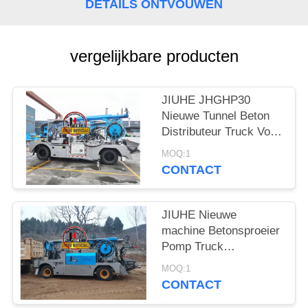
SITEMAP
DETAILS ONTVOUWEN
PRIVACYBELEID
vergelijkbare producten
JIUHE JHGHP30
Nieuwe Tunnel Beton
Distributeur Truck Voor
Beton Bespuiting
MOQ:1
SPM500 Wetkret
CONTACT
JIUHE Nieuwe
machine Betonsproeier
Pomp Truck
gemonteerd nat Beton
MOQ:1
Shotcrete Machine
CONTACT
Voor Beton Sproeien