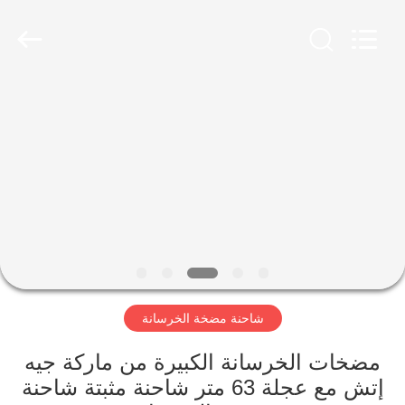
Jiuhe
Heavy
Industry
Machinery
Co.,
Ltd.
All
Rights
بيت
Reserved.
منتجات
أشرطة
فيديو
عرض
شاحنة مضخة الخرسانة
الواقع
الافتراضي
مضخات الخرسانة الكبيرة من ماركة جيه
إتش مع عجلة 63 متر شاحنة مثبتة شاحنة