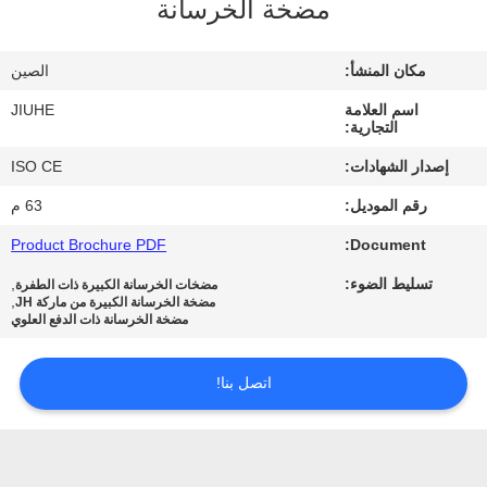
مضخة الخرسانة
معلومات
عنا
مكان المنشأ:
الصين
اسم العلامة
JIUHE
جولة
التجارية:
في
إصدار الشهادات:
ISO CE
المعمل
رقم الموديل:
63 م
Product Brochure PDF
Document:
رقابة
تسليط الضوء:
,
مضخات الخرسانة الكبيرة ذات الطفرة
جودة
,
مضخة الخرسانة الكبيرة من ماركة JH
مضخة الخرسانة ذات الدفع العلوي
اتصل
اتصل بنا!
بنا
اطلب